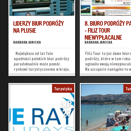
LIDERZY BIUR PODRÓŻY
8. BIURO PODRÓŻY P
NA PLUSIE
– FILIZ TOUR
NIEWYPŁACALNE
BARBARA JANICKA
BARBARA JANICKA
Największa od lat fala
Filiz Tour to już ósme biur
upadłości polskich biur podróży
podróży, które w tym roku
paradoksalnie może pomóc
ogłosiło swoją niewypłacal
rynkowi turystycznemu w kraju,
Na szczęście nastąpiło to 
a konkretnie, jego
czasie, kiedy zaledwie 2
najmocniejszym graczom i ich
turystów, którzy podpisali
klientom. W tym roku miano
umowę z biurem, pozostaje
Turystyka
Tu
bankruta zyskało 13 biur
granicą kraju. Teraz w pow
turystycznych. Tak wysoka
z Turcji pomoże im Marsza
LIP
liczba stanowi aż 25 proc.
województwa...
upadłości...
»
»
27