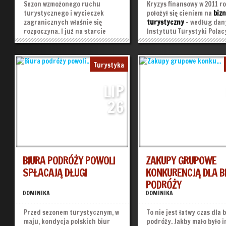
Sezon wzmożonego ruchu
Kryzys finansowy w 2011 r
turystycznego i wycieczek
położył się cieniem na
biz
zagranicznych właśnie się
turystyczny
– według dan
rozpoczyna. I już na starcie
Instytutu Turystyki Polac
witany jest bankructwem
rezygnują z długich urlop
jednego ze znanych biur
wyjazdów indywidualnych,
podróży. Excalibur Tours ogłosił
wakacjach zaciskają pasa.
Turystyka
swoją upadłość, pozostawiając za
granicą grupę swoich klientów.
LIP
19 maja 2012 roku na...
»
»
26
BIURA PODRÓŻY POWOLI
ZAKUPY GRUPOWE
SPŁACAJĄ DŁUGI
KONKURENCJĄ DLA B
PODRÓŻY
DOMINIKA
DOMINIKA
Przed sezonem turystycznym, w
To nie jest łatwy czas dla 
maju, kondycja polskich biur
podróży. Jakby mało było 