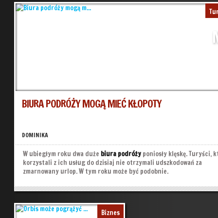
wywiążę się z usług?
jeszcze gorsza.
»
»
Tu
BIURA PODRÓŻY MOGĄ MIEĆ KŁOPOTY
DOMINIKA
W ubiegłym roku dwa duże
biura podróży
poniosły klęskę. Turyści, 
korzystali z ich usług do dzisiaj nie otrzymali udszkodowań za
zmarnowany urlop. W tym roku może być podobnie.
Biznes