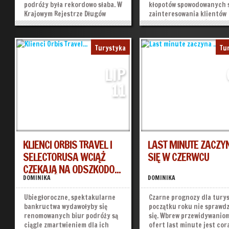
podróży była rekordowo słaba. W
kłopotów spowodowanych 
Krajowym Rejestrze Długów
zainteresowania klientów
znajdowało się aż 166
podróżami do krajów
touroperatorów.
afrykańskich, to jeszcze
»
»
wyrasta im poważna
Turystyka
Tu
konkurencja.
LIP
11
KLIENCI ORBIS TRAVEL I
LAST MINUTE ZACZY
SELECTORUSA WCIĄŻ
SIĘ W CZERWCU
CZEKAJĄ NA ODSZKODO...
DOMINIKA
DOMINIKA
Ubiegłoroczne, spektakularne
Czarne prognozy dla tury
bankructwa wydawołyby się
początku roku nie sprawdz
renomowanych biur podróży są
się. Wbrew przewidywanio
ciągle zmartwieniem dla ich
ofert last minute jest cor