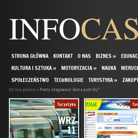
INFO
CA
STRONA GŁÓWNA
KONTAKT
O NAS
BIZNES
»
EDUKAC
KULTURA I SZTUKA
»
MOTORYZACJA
»
NAUKA
NIERUC
SPOŁECZEŃSTWO
TECHNOLOGIE
TURYSTYKA
»
ZAKUP
Strona główna
»
Posty otagowane
"
biura podróży"
Turystyka
Tu
WRZ
11