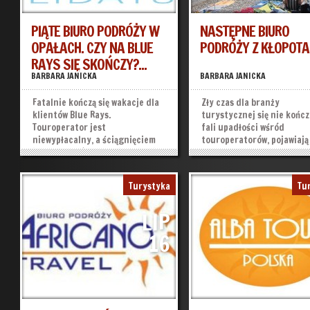
PIĄTE BIURO PODRÓŻY W
NASTĘPNE BIURO
OPAŁACH. CZY NA BLUE
PODRÓŻY Z KŁOPOTA
RAYS SIĘ SKOŃCZY?...
BARBARA JANICKA
BARBARA JANICKA
Fatalnie kończą się wakacje dla
Zły czas dla branży
klientów Blue Rays.
turystycznej się nie kończ
Touroperator jest
fali upadłości wśród
niewypłacalny, a ściągnięciem
touroperatorów, pojawiają 
jego turystów do kraju zajmuje
dalsze kłopoty. Kryzysowa
się już Marszałek Województwa
sytuacja dopadła biuro p
Mazowieckiego. Na loty, za
Atena z Oświęcimia. Choć w
Turystyka
Tu
które zapłaci urząd czeka w
przypadku jeszcze nie ma
sumie 420 turystów. Spora
o bankructwie, perspekty
LIP
grupa Polaków będzie musiała...
są różowe. Biuro...
»
»
16