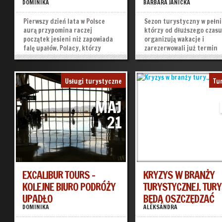
DOMINIKA
BARBARA JANICKA
Pierwszy dzień lata w Polsce
Sezon turystyczny w pełni.
aurą przypomina raczej
którzy od dłuższego czas
początek jesieni niż zapowiada
organizują wakacje i
falę upałów. Polacy, którzy
zarezerwowali już termin
marzą o żarze lejącym się z nieba
wycieczki, z niecierpliwoś
planują więc wycieczki
oczekują daty wyjazdu. A c
zagraniczne. Znów popularne
tymi, którzy wybrali wczas
Usługi turystyczne
Tu
kierunki to Egipt i zadłużona
Grecji? Czy mogą być spoko
Grecja. Wyjazd na własną rękę
swoje plany urlopowe? Wie
MAJ
jest jednak...
turystów ma poważne...
»
»
21
EXCALIBUR TOURS –
KRYZYS W BRANŻY
KOLEJNE BIURO PODRÓŻY
TURYSTYCZNEJ. TURY
UPADŁO
BĘDĄ OSZCZĘDZAĆ
DOMINIKA
ALEKSANDRA