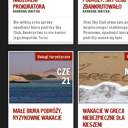
PROKURATORA
ZBANKRUTOWAŁO
BARBARA JANICKA
BARBARA JANICKA
Nie milkną echa sprawy
Choć Sky Club stwarzało p
upadłości biura podróży Sky
bezpiecznego i stabilnego
Club. Bankructwo to nie koniec
finansowo, upadłości biur
jego kłopotów. Teraz
podróży można się było
działalności touroperatora
spodziewać. To naturalna
przyjrzy się prokurator. Istnieje
konsekwencja zdarzeń, kt
podejrzenie, że agenci
rozgrywały się na przestr
Usługi turystyczne
świadomie działali na szkodę
ostatnich miesięcy. Niest
swoich klientów. Wniosek o
raz kolejny, tysiące Polak
CZE
upadłość przedsiębiorstwa...
utknęły za granicą bez...
»
»
21
MAŁE BIURA PODRÓŻY,
WAKACJE W GRECJI
RYZYKOWNE WAKACJE
NIEBEZPIECZNE DLA
KIESZENI