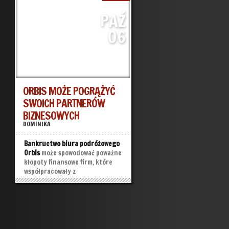
PAŹ
06
ORBIS MOŻE POGRĄŻYĆ
SWOICH PARTNERÓW
BIZNESOWYCH
DOMINIKA
Bankructwo biura podróżowego
Orbis
może spowodować poważne
kłopoty finansowe firm, które
współpracowały z
touroperatorem. Orbis zalega
im łącznie kilkaset tysięcy
złotych.
»
»