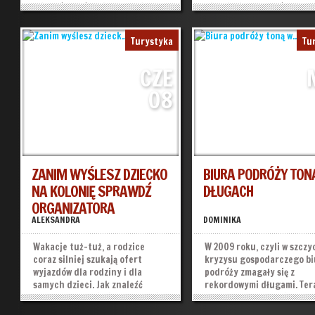
klientów, którzy jeszcze nie
więcej. Biura podróży do
doczekali się odszkodowania za
wycieczek zachęcają jak m
zmarnowane wakacje.
»
»
Turystyka
Tu
CZE
08
ZANIM WYŚLESZ DZIECKO
BIURA PODRÓŻY TON
NA KOLONIĘ SPRAWDŹ
DŁUGACH
ORGANIZATORA
ALEKSANDRA
DOMINIKA
Wakacje tuż-tuż, a rodzice
W 2009 roku, czyli w szczy
coraz silniej szukają ofert
kryzysu gospodarczego bi
wyjazdów dla rodziny i dla
podróży zmagały się z
samych dzieci. Jak znaleźć
rekordowymi długami. Ter
dobrą propozycję, jednocześnie
choć echa kryzysu już
mając pewność, że
biuro podróży
przebrzmiały, ich sytuacja