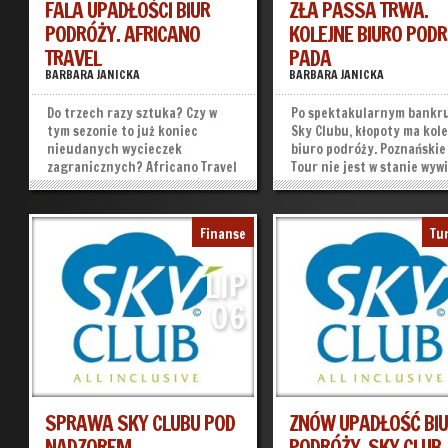
FALA UPADŁOŚCI BIUR
ZŁA PASSA TRWA.
PODRÓŻY. AFRICANO
KOLEJNE BIURO POD
TRAVEL
PADA
BARBARA JANICKA
BARBARA JANICKA
NIEWYPŁACALNE...
Do trzech razy sztuka? Czy w
Po spektakularnym bankr
tym sezonie to już koniec
Sky Clubu, kłopoty ma kol
nieudanych wycieczek
biuro podróży. Poznańskie
zagranicznych? Africano Travel
Tour nie jest w stanie wyw
to już trzecie biuro podróży,
się ze swoich należności i 
które ogłasza niewypłacalność w
„zawieszeniu działalności”
ciągu ostatniego miesiąca. Czy
efekcie kolejni turyści w 
Finanse
Tu
zła passa touroperatorów już się
awaryjnym wrócą do Polski,
skończyła? Poznańskie Africano
ich transport...
LIP
Travel to...
»
»
06
SPRAWA SKY CLUBU POD
ZNÓW UPADŁOŚĆ BI
NADZOREM
PODRÓŻY. SKY CLUB