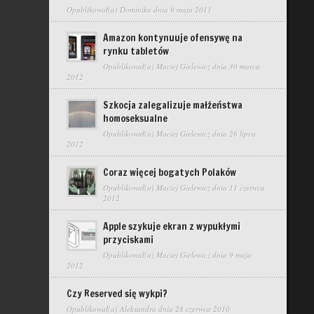
Opublikował(a)
Dominika
dnia 9 maja 2011
Amazon kontynuuje ofensywę na
rynku tabletów
Opublikował(a)
Maciej Gielewicz
dnia 30 marca
2012
Szkocja zalegalizuje małżeństwa
homoseksualne
Opublikował(a)
Maciej Gielewicz
dnia 26 lipca
2012
Coraz więcej bogatych Polaków
Opublikował(a)
Maciej Gielewicz
dnia 11 czerwca
2012
Apple szykuje ekran z wypukłymi
przyciskami
Opublikował(a)
Maciej Gielewicz
dnia 9 maja
2012
Czy Reserved się wykpi?
Opublikował(a)
Aleksandra
dnia 28 czerwca 2010