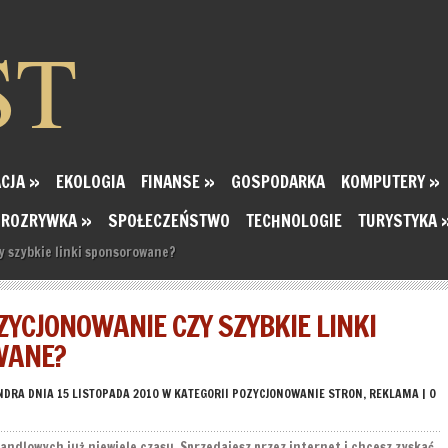
ST
CJA
»
EKOLOGIA
FINANSE
»
GOSPODARKA
KOMPUTERY
»
ROZRYWKA
»
SPOŁECZEŃSTWO
TECHNOLOGIE
TURYSTYKA
 szybkie linki sponsorowane?
YCJONOWANIE CZY SZYBKIE LINKI
WANE?
NDRA
DNIA 15 LISTOPADA 2010 W KATEGORII
POZYCJONOWANIE STRON
,
REKLAMA
|
0
andlowych już niewiele czasu. Sprzedajesz przez internet i chcesz zyskać