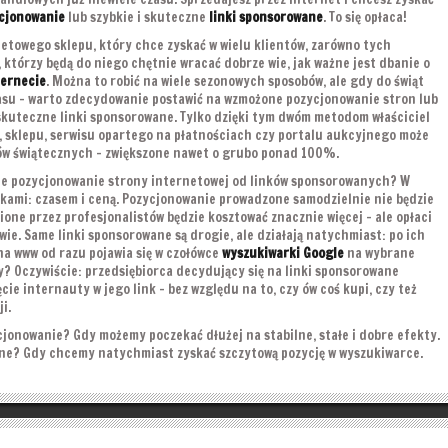
cjonowanie
lub szybkie i skuteczne
linki sponsorowane
. To się opłaca!
netowego sklepu, który chce zyskać w wielu klientów, zarówno tych
, którzy będą do niego chętnie wracać dobrze wie, jak ważne jest dbanie o
ternecie
. Można to robić na wiele sezonowych sposobów, ale gdy do świąt
zasu – warto zdecydowanie postawić na wzmożone pozycjonowanie stron lub
 skuteczne linki sponsorowane. Tylko dzięki tym dwóm metodom właściciel
, sklepu, serwisu opartego na płatnościach czy portalu aukcyjnego może
pów świątecznych – zwiększone nawet o grubo ponad 100%.
zne pozycjonowanie strony internetowej od linków sponsorowanych? W
kami: czasem i ceną. Pozycjonowanie prowadzone samodzielnie nie będzie
ione przez profesjonalistów będzie kosztować znacznie więcej – ale opłaci
wie. Same linki sponsorowane są drogie, ale działają natychmiast: po ich
a www od razu pojawia się w czołówce
wyszukiwarki Google
na wybrane
y? Oczywiście: przedsiębiorca decydujący się na linki sponsorowane
ęcie internauty w jego link – bez względu na to, czy ów coś kupi, czy też
i.
jonowanie? Gdy możemy poczekać dłużej na stabilne, stałe i dobre efekty.
ane? Gdy chcemy natychmiast zyskać szczytową pozycję w wyszukiwarce.