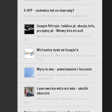
Opublikował(a)
Aleksandra
dnia 7 kwietnia 2011
5-HTP – cudowny lek na depresję?
Opublikował(a)
Maciej Gielewicz
dnia 29 grudnia 2010
Google filtruje: tablica.pl, okazje.info,
przepisy.pl – Wiemy kto stracił
Opublikował(a)
Radek Gilowski
dnia 15 maja
2012
Wirtualny dysk od Google’a
Opublikował(a)
Maciej Gielewicz
dnia 18 kwietnia
2012
Męty w oku – powstawanie i leczenie
Opublikował(a)
Magdalena Warminska
dnia 1
czerwca 2012
Laserowa korekta wzroku – skutki
uboczne
Opublikował(a)
Ewa Wzietek
dnia 11 czerwca
2012