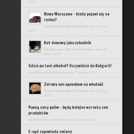
2012
Nowa Warszawa – kiedy pojawi się na
rynku?
Opublikował(a)
Daniel Kurylak
dnia 13 lipca
2013
Kot domowy jako szkodnik
Opublikował(a)
Materiały Nadesłane
dnia 22
lutego 2018
Gdzie po tani alkohol? Oczywiście do Bułgarii!
Opublikował(a)
Aleksandra
dnia 1 września 2011
Zdrowy sen sposobem na młodość
Opublikował(a)
Radek Gilowski
dnia 25 lipca
2012
Rosną ceny paliw – będą kolejne wzrosty cen
produktów
Opublikował(a)
Aleksandra
dnia 21 marca 2011
E-sąd zapowiada zmiany