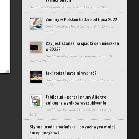
samochodach
Opublikował(a)
Radek Gilowski
dnia 13 czerwca 2022
Zmiany w Polskim Ładzie od lipca 2022
Opublikował(a)
Maciej Gielewicz
dnia 23 maja
2022
Czy jest szansa na spadki cen mieszkan
w 2022?
Opublikował(a)
Franciszek Bordowski
dnia 19
kwietnia 2022
Jaki rodzaj patelni wybrać?
Opublikował(a)
Daniel Kurylak
dnia 22 marca
2022
Tablica.pl – portal grupy Allegro
zniknął z wyników wyszukiwania
Opublikował(a)
Radek Gilowski
dnia 15 maja
2012
Słynna uroda słowiańska – co zachwyca w niej
Europejczyków?