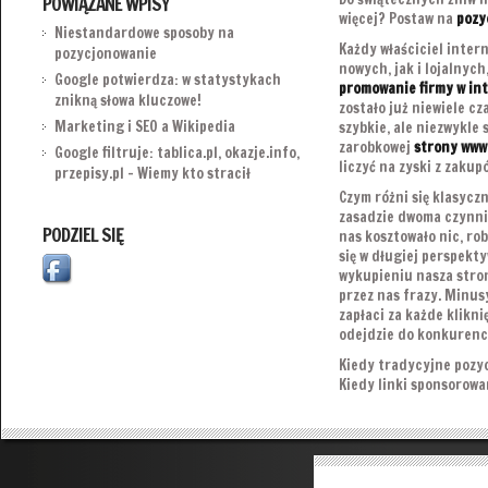
POWIĄZANE WPISY
więcej? Postaw na
pozy
Niestandardowe sposoby na
Każdy właściciel inter
pozycjonowanie
nowych, jak i lojalnych
Google potwierdza: w statystykach
promowanie firmy w in
znikną słowa kluczowe!
zostało już niewiele c
Marketing i SEO a Wikipedia
szybkie, ale niezwykle
zarobkowej
strony www
Google filtruje: tablica.pl, okazje.info,
liczyć na zyski z zaku
przepisy.pl – Wiemy kto stracił
Czym różni się klasyc
zasadzie dwoma czynni
PODZIEL SIĘ
nas kosztowało nic, rob
się w długiej perspekty
wykupieniu nasza stron
przez nas frazy. Minus
zapłaci za każde klikni
odejdzie do konkurencj
Kiedy tradycyjne pozyc
Kiedy linki sponsorow