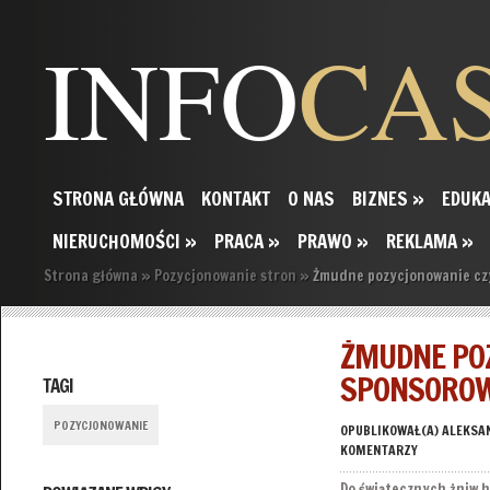
INFO
CA
STRONA GŁÓWNA
KONTAKT
O NAS
BIZNES
»
EDUKA
NIERUCHOMOŚCI
»
PRACA
»
PRAWO
»
REKLAMA
»
Strona główna
»
Pozycjonowanie stron
»
Żmudne pozycjonowanie czy
ŻMUDNE POZ
SPONSORO
TAGI
POZYCJONOWANIE
OPUBLIKOWAŁ(A)
ALEKSA
KOMENTARZY
Do świątecznych żniw h