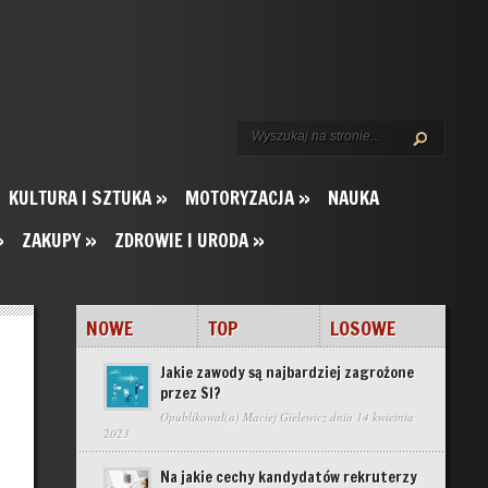
KULTURA I SZTUKA
»
MOTORYZACJA
»
NAUKA
»
ZAKUPY
»
ZDROWIE I URODA
»
NOWE
TOP
LOSOWE
Jakie zawody są najbardziej zagrożone
przez SI?
Opublikował(a)
Maciej Gielewicz
dnia 14 kwietnia
2023
Na jakie cechy kandydatów rekruterzy