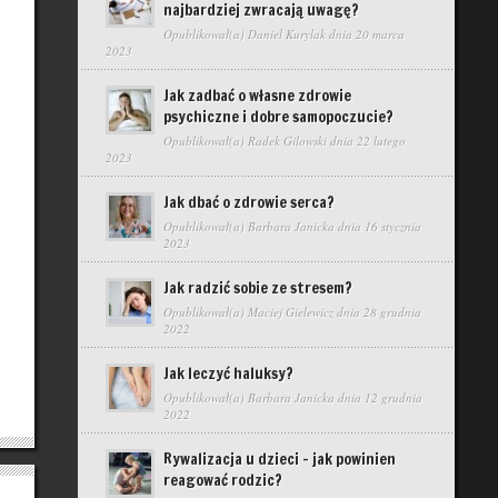
najbardziej zwracają uwagę?
Opublikował(a)
Daniel Kurylak
dnia 20 marca
2023
Jak zadbać o własne zdrowie
psychiczne i dobre samopoczucie?
Opublikował(a)
Radek Gilowski
dnia 22 lutego
2023
Jak dbać o zdrowie serca?
Opublikował(a)
Barbara Janicka
dnia 16 stycznia
2023
Jak radzić sobie ze stresem?
Opublikował(a)
Maciej Gielewicz
dnia 28 grudnia
2022
Jak leczyć haluksy?
Opublikował(a)
Barbara Janicka
dnia 12 grudnia
2022
Rywalizacja u dzieci – jak powinien
reagować rodzic?