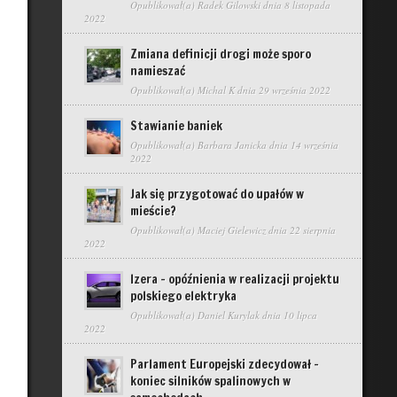
Opublikował(a)
Radek Gilowski
dnia 8 listopada
2022
Zmiana definicji drogi może sporo
namieszać
Opublikował(a)
Michal K
dnia 29 września 2022
Stawianie baniek
Opublikował(a)
Barbara Janicka
dnia 14 września
2022
Jak się przygotować do upałów w
mieście?
Opublikował(a)
Maciej Gielewicz
dnia 22 sierpnia
2022
Izera – opóźnienia w realizacji projektu
polskiego elektryka
Opublikował(a)
Daniel Kurylak
dnia 10 lipca
2022
Parlament Europejski zdecydował –
koniec silników spalinowych w