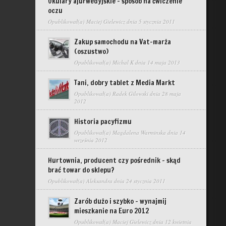
Okulary ajurwedyjskie – sposób na ćwiczenie
oczu
Opublikował(a)
Maciej Gielewicz
dnia 5 stycznia 2011
Zakup samochodu na Vat-marża
(oszustwo)
Opublikował(a)
Michal K
dnia 14 maja 2013
Tani, dobry tablet z Media Markt
Opublikował(a)
Radek Gilowski
dnia 28 maja
2012
Historia pacyfizmu
Opublikował(a)
Magdalena Warminska
dnia 14
września 2012
Hurtownia, producent czy pośrednik – skąd
brać towar do sklepu?
Opublikował(a)
Aleksandra
dnia 24 stycznia 2011
Zarób dużo i szybko – wynajmij
mieszkanie na Euro 2012
Opublikował(a)
Maciej Gielewicz
dnia 12 kwietnia