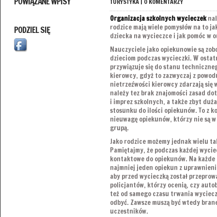
POWIĄZANE WPISY
TURYSTYKA
|
0 KOMENTARZY
Organizacja szkolnych wycieczek
nal
rodzice mają wiele pomysłów na to j
PODZIEL SIĘ
dziecka na wycieczce i jak pomóc w o
Nauczyciele jako opiekunowie są zob
dzieciom podczas wycieczki. W ostat
przywiązuje się do stanu techniczne
kierowcy, gdyż to zazwyczaj z powod
nietrzeźwości kierowcy zdarzają się
należy tez brak znajomości zasad d
i imprez szkolnych, a także zbyt duż
stosunku do ilości opiekunów. To z ko
nieuwagę opiekunów, którzy nie są w
grupą.
Jako rodzice możemy jednak wielu ta
Pamiętajmy, że podczas każdej wyci
kontaktowe do opiekunów. Na każde 
najmniej jeden opiekun z uprawnien
aby przed wycieczką został przeprow
policjantów, którzy ocenią, czy autob
też od samego czasu trwania wycieczk
odbyć. Zawsze muszą być wtedy bran
uczestników.