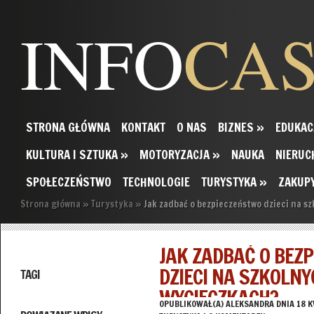
INFO
CA
STRONA GŁÓWNA
KONTAKT
O NAS
BIZNES
»
EDUKAC
KULTURA I SZTUKA
»
MOTORYZACJA
»
NAUKA
NIERUC
SPOŁECZEŃSTWO
TECHNOLOGIE
TURYSTYKA
»
ZAKUP
Strona główna
»
Turystyka
»
Jak zadbać o bezpieczeństwo dzieci na s
JAK ZADBAĆ O BEZ
DZIECI NA SZKOLNY
TAGI
WYCIECZKACH?
OPUBLIKOWAŁ(A)
ALEKSANDRA
DNIA 18 K