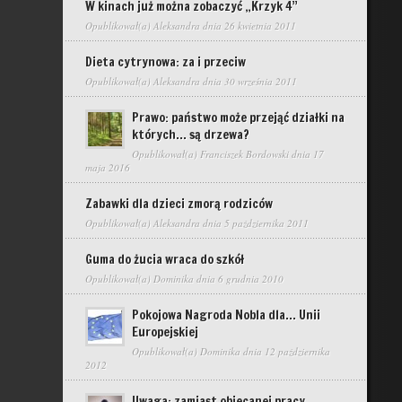
W kinach już można zobaczyć „Krzyk 4”
Opublikował(a)
Aleksandra
dnia 26 kwietnia 2011
Dieta cytrynowa: za i przeciw
Opublikował(a)
Aleksandra
dnia 30 września 2011
Prawo: państwo może przejąć działki na
których… są drzewa?
Opublikował(a)
Franciszek Bordowski
dnia 17
maja 2016
Zabawki dla dzieci zmorą rodziców
Opublikował(a)
Aleksandra
dnia 5 października 2011
Guma do żucia wraca do szkół
Opublikował(a)
Dominika
dnia 6 grudnia 2010
Pokojowa Nagroda Nobla dla… Unii
Europejskiej
Opublikował(a)
Dominika
dnia 12 października
2012
Uwaga: zamiast obiecanej pracy