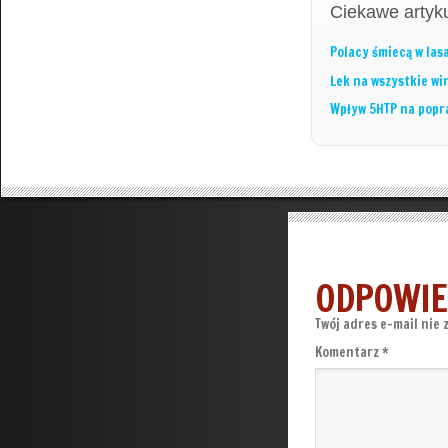
Ciekawe artyku
Polacy śmiecą w las
Lek na wszystkie wi
Wpływ 5HTP na popr
ODPOWIE
Twój adres e-mail nie 
Komentarz
*