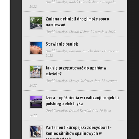
Opublikował(a)
Radek Gilowski
dnia 8 listopada
2022
Zmiana definicji drogi może sporo
namieszać
Opublikował(a)
Michal K
dnia 29 września 2022
Stawianie baniek
Opublikował(a)
Barbara Janicka
dnia 14 września
2022
Jak się przygotować do upałów w
mieście?
Opublikował(a)
Maciej Gielewicz
dnia 22 sierpnia
2022
Izera – opóźnienia w realizacji projektu
polskiego elektryka
Opublikował(a)
Daniel Kurylak
dnia 10 lipca
2022
Parlament Europejski zdecydował –
koniec silników spalinowych w