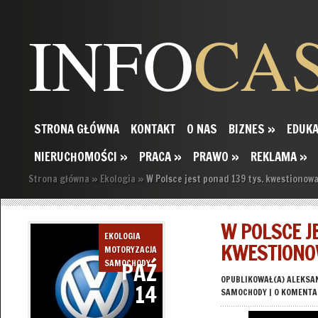
INFO
CA
STRONA GŁÓWNA
KONTAKT
O NAS
BIZNES
»
EDUKA
NIERUCHOMOŚCI
»
PRACA
»
PRAWO
»
REKLAMA
»
Strona główna
»
Ekologia
»
W Polsce jest ponad 139 tys. kwestiono
W POLSCE J
EKOLOGIA
KWESTIONO
MOTORYZACJA
PAŹ
SAMOCHODY
OPUBLIKOWAŁ(A)
ALEKSA
14
SAMOCHODY
|
0 KOMENTA