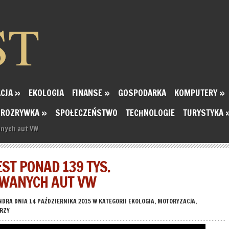
ST
CJA
»
EKOLOGIA
FINANSE
»
GOSPODARKA
KOMPUTERY
»
ROZRYWKA
»
SPOŁECZEŃSTWO
TECHNOLOGIE
TURYSTYKA
wanych aut VW
EST PONAD 139 TYS.
WANYCH AUT VW
NDRA
DNIA 14 PAŹDZIERNIKA 2015 W KATEGORII
EKOLOGIA
,
MOTORYZACJA
,
RZY