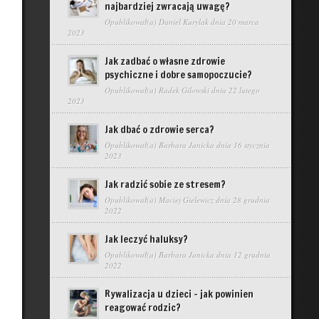
najbardziej zwracają uwagę?
Opublikował(a)
Daniel Kurylak
dnia 20 marca
2023
Jak zadbać o własne zdrowie
psychiczne i dobre samopoczucie?
Opublikował(a)
Radek Gilowski
dnia 22 lutego
2023
Jak dbać o zdrowie serca?
Opublikował(a)
Barbara Janicka
dnia 16 stycznia
2023
Jak radzić sobie ze stresem?
Opublikował(a)
Maciej Gielewicz
dnia 28 grudnia
2022
Jak leczyć haluksy?
Opublikował(a)
Barbara Janicka
dnia 12 grudnia
2022
Rywalizacja u dzieci – jak powinien
reagować rodzic?