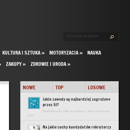
KULTURA I SZTUKA
»
MOTORYZACJA
»
NAUKA
»
ZAKUPY
»
ZDROWIE I URODA
»
NOWE
TOP
LOSOWE
Jakie zawody są najbardziej zagrożone
przez SI?
Opublikował(a)
Maciej Gielewicz
dnia 14 kwietnia
2023
Na jakie cechy kandydatów rekruterzy