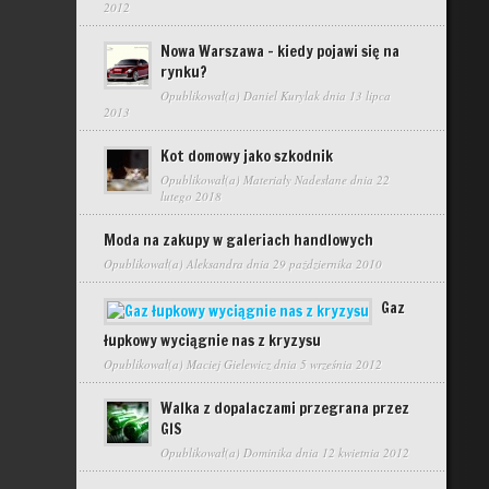
2012
Nowa Warszawa – kiedy pojawi się na
rynku?
Opublikował(a)
Daniel Kurylak
dnia 13 lipca
2013
Kot domowy jako szkodnik
Opublikował(a)
Materiały Nadesłane
dnia 22
lutego 2018
Moda na zakupy w galeriach handlowych
Opublikował(a)
Aleksandra
dnia 29 października 2010
Gaz
łupkowy wyciągnie nas z kryzysu
Opublikował(a)
Maciej Gielewicz
dnia 5 września 2012
Walka z dopalaczami przegrana przez
GIS
Opublikował(a)
Dominika
dnia 12 kwietnia 2012