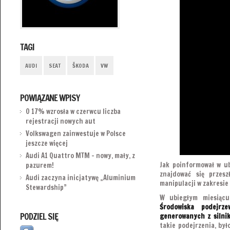
TAGI
AUDI
SEAT
ŠKODA
VW
POWIĄZANE WPISY
O 17% wzrosła w czerwcu liczba
rejestracji nowych aut
Volkswagen zainwestuje w Polsce
jeszcze więcej
Audi A1 Quattro MTM – nowy, mały, z
Jak poinformował w u
pazurem!
znajdować się przes
Audi zaczyna inicjatywę „Aluminium
manipulacji w zakresie
Stewardship”
W ubiegłym miesiąc
Środowiska podejrz
PODZIEL SIĘ
generowanych z silnik
takie podejrzenia, by