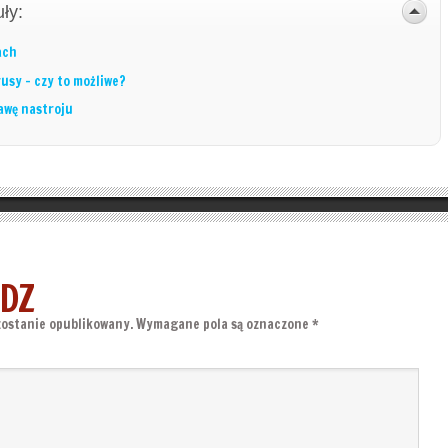
ły:
ach
rusy – czy to możliwe?
awę nastroju
DZ
zostanie opublikowany.
Wymagane pola są oznaczone
*