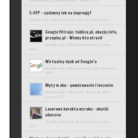
Opublikował(a)
Aleksandra
dnia 7 kwietnia 2011
5-HTP – cudowny lek na depresję?
Opublikował(a)
Maciej Gielewicz
dnia 29 grudnia 2010
Google filtruje: tablica.pl, okazje.info,
przepisy.pl – Wiemy kto stracił
Opublikował(a)
Radek Gilowski
dnia 15 maja
2012
Wirtualny dysk od Google’a
Opublikował(a)
Maciej Gielewicz
dnia 18 kwietnia
2012
Męty w oku – powstawanie i leczenie
Opublikował(a)
Magdalena Warminska
dnia 1
czerwca 2012
Laserowa korekta wzroku – skutki
uboczne
Opublikował(a)
Ewa Wzietek
dnia 11 czerwca
2012