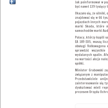
Jak poinformował w po
być nawet 139 tysięcy 
Okazało się, że silniki
znajdować się w 66 ty
pojazdach innych marek
marki Skoda, które m
samochodów marki Audi
Polacy, którzy kupili
EA 189 EU5, muszą lic
obsługi Volkswagena 
sprawdzić wszystkie
wydalanych spalin. Afe
na wartości akcje nale
spółki.
Minister Grabowski zap
związanym z manipula
Przedstawiciele uni
zainteresowanie się ty
dyskutować mieli rep
prezesem Urzędu Ochro