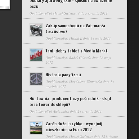
Okulary ajurwedyjskie – sposób na ćwiczenie
oczu
Opublikował(a)
Maciej Gielewicz
dnia 5 stycznia 2011
Zakup samochodu na Vat-marża
(oszustwo)
Opublikował(a)
Michal K
dnia 14 maja 2013
Tani, dobry tablet z Media Markt
Opublikował(a)
Radek Gilowski
dnia 28 maja
2012
Historia pacyfizmu
Opublikował(a)
Magdalena Warminska
dnia 14
września 2012
Hurtownia, producent czy pośrednik – skąd
brać towar do sklepu?
Opublikował(a)
Aleksandra
dnia 24 stycznia 2011
Zarób dużo i szybko – wynajmij
mieszkanie na Euro 2012
Opublikował(a)
Maciej Gielewicz
dnia 12 kwietnia