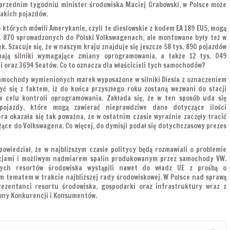
przednim tygodniu minister środowiska Maciej Grabowski, w Polsce może
takich pojazdów.
, o których mówili Amerykanie, czyli te dieslowskie z kodem EA 189 EU5, mogą
s. 870 sprowadzonych do Polski Volkswagenach, ale montowane były też w
. Szacuje się, że w naszym kraju znajduje się jeszcze 58 tys. 890 pojazdów
ają silniki wymagające zmiany oprogramowania, a także 12 tys. 049
 oraz 3694 Seatów. Co to oznacza dla właścicieli tych samochodów?
 samochody wymienionych marek wyposażone w silniki Diesla z oznaczeniem
zyć się z faktem, iż do końca przyszłego roku zostaną wezwani do stacji
w celu kontroli oprogramowania. Zakłada się, że w ten sposób uda się
 pojazdy, które mogą zawierać nieprawdziwe dane dotyczące ilości
ra okazała się tak poważna, że w ostatnim czasie wyraźnie zaczęły tracić
żące do Volkswagena. Co więcej, do dymisji podał się dotychczasowy prezes
owiedział, że w najbliższym czasie politycy będą rozmawiali o problemie
cjami i możliwym nadmiarem spalin produkowanym przez samochody VW.
jnych resortów środowiska wystąpili nawet do władz UE z prośbą o
m tematem w trakcie najbliższej rady środowiskowej. W Polsce nad sprawą
rezentanci resortu środowiska, gospodarki oraz infrastruktury wraz z
ny Konkurencji i Konsumentów.