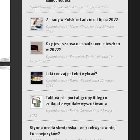
samochodach
Opublikował(a)
Radek Gilowski
dnia 13 czerwca 2022
Zmiany w Polskim Ładzie od lipca 2022
Opublikował(a)
Maciej Gielewicz
dnia 23 maja
2022
Czy jest szansa na spadki cen mieszkan
w 2022?
Opublikował(a)
Franciszek Bordowski
dnia 19
kwietnia 2022
Jaki rodzaj patelni wybrać?
Opublikował(a)
Daniel Kurylak
dnia 22 marca
2022
Tablica.pl – portal grupy Allegro
zniknął z wyników wyszukiwania
Opublikował(a)
Radek Gilowski
dnia 15 maja
2012
Słynna uroda słowiańska – co zachwyca w niej
Europejczyków?