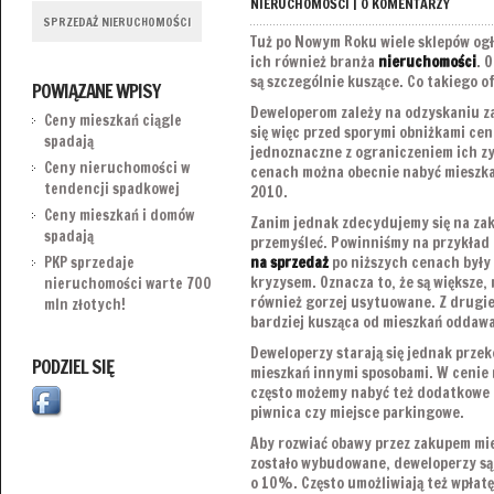
NIERUCHOMOŚCI
|
0 KOMENTARZY
SPRZEDAŻ NIERUCHOMOŚCI
Tuż po Nowym Roku wiele sklepów ogł
ich również branża
nieruchomości
. 
są szczególnie kuszące. Co takiego o
POWIĄZANE WPISY
Deweloperom zależy na odzyskaniu z
Ceny mieszkań ciągle
się więc przed sporymi obniżkami cen,
spadają
jednoznaczne z ograniczeniem ich z
Ceny nieruchomości w
cenach można obecnie nabyć mieszk
tendencji spadkowej
2010.
Ceny mieszkań i domów
Zanim jednak zdecydujemy się na zak
spadają
przemyśleć. Powinniśmy na przykład 
na sprzedaż
po niższych cenach były
PKP sprzedaje
kryzysem. Oznacza to, że są większe,
nieruchomości warte 700
również gorzej usytuowane. Z drugiej
mln złotych!
bardziej kusząca od mieszkań oddaw
Deweloperzy starają się jednak prz
PODZIEL SIĘ
mieszkań innymi sposobami. W cenie 
często możemy nabyć też dodatkowe u
piwnica czy miejsce parkingowe.
Aby rozwiać obawy przez zakupem mie
zostało wybudowane, deweloperzy są 
o 10%. Często umożliwiają też wpłatę