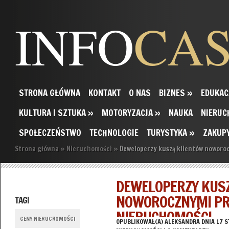
INFO
CA
STRONA GŁÓWNA
KONTAKT
O NAS
BIZNES
»
EDUKAC
KULTURA I SZTUKA
»
MOTORYZACJA
»
NAUKA
NIERUC
SPOŁECZEŃSTWO
TECHNOLOGIE
TURYSTYKA
»
ZAKUP
Strona główna
»
Nieruchomości
»
Deweloperzy kuszą klientów noworo
DEWELOPERZY KUS
NOWOROCZNYMI P
TAGI
NIERUCHOMOŚCI
CENY NIERUCHOMOŚCI
OPUBLIKOWAŁ(A)
ALEKSANDRA
DNIA 17 S