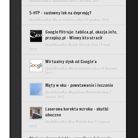
Opublikował(a)
Aleksandra
dnia 7 kwietnia 2011
5-HTP – cudowny lek na depresję?
Opublikował(a)
Maciej Gielewicz
dnia 29 grudnia 2010
Google filtruje: tablica.pl, okazje.info,
przepisy.pl – Wiemy kto stracił
Opublikował(a)
Radek Gilowski
dnia 15 maja
2012
Wirtualny dysk od Google’a
Opublikował(a)
Maciej Gielewicz
dnia 18 kwietnia
2012
Męty w oku – powstawanie i leczenie
Opublikował(a)
Magdalena Warminska
dnia 1
czerwca 2012
Laserowa korekta wzroku – skutki
uboczne
Opublikował(a)
Ewa Wzietek
dnia 11 czerwca
2012