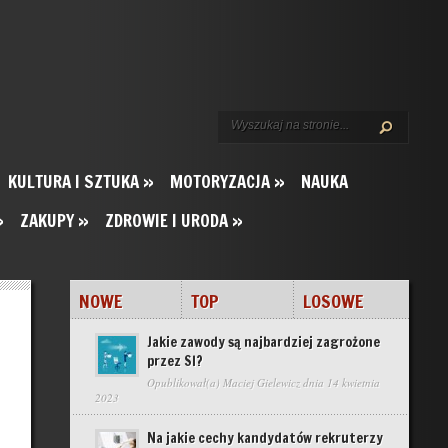
KULTURA I SZTUKA
»
MOTORYZACJA
»
NAUKA
»
ZAKUPY
»
ZDROWIE I URODA
»
NOWE
TOP
LOSOWE
Jakie zawody są najbardziej zagrożone
przez SI?
Opublikował(a)
Maciej Gielewicz
dnia 14 kwietnia
2023
Na jakie cechy kandydatów rekruterzy