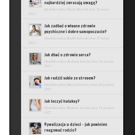
najbardziej zwracają uwagę?
Opublikował(a)
Daniel Kurylak
dnia 20 marca
2023
Jak zadbać o własne zdrowie
psychiczne i dobre samopoczucie?
Opublikował(a)
Radek Gilowski
dnia 22 lutego
2023
Jak dbać o zdrowie serca?
Opublikował(a)
Barbara Janicka
dnia 16 stycznia
2023
Jak radzić sobie ze stresem?
Opublikował(a)
Maciej Gielewicz
dnia 28 grudnia
2022
Jak leczyć haluksy?
Opublikował(a)
Barbara Janicka
dnia 12 grudnia
2022
Rywalizacja u dzieci – jak powinien
reagować rodzic?