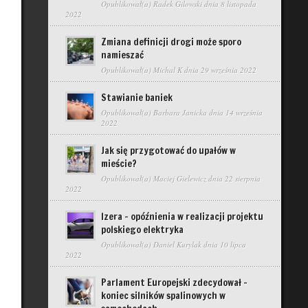
Opublikował(a)
Radek Gilowski
dnia 8 listopada
2022
Zmiana definicji drogi może sporo
namieszać
Opublikował(a)
Michal K
dnia 29 września 2022
Stawianie baniek
Opublikował(a)
Barbara Janicka
dnia 14 września
2022
Jak się przygotować do upałów w
mieście?
Opublikował(a)
Maciej Gielewicz
dnia 22 sierpnia
2022
Izera – opóźnienia w realizacji projektu
polskiego elektryka
Opublikował(a)
Daniel Kurylak
dnia 10 lipca
2022
Parlament Europejski zdecydował –
koniec silników spalinowych w