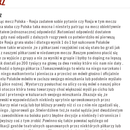
RZ
Z
ąc mecz Polska – Rosja zadałem sobie pytanie czy Rosja w tym meczu
ka słaba czy Polska taka mocna i niestety patrząc na mecz obiektywnie
stałem jednoznacznej odpowiedzi .Natomiast odpowiedź dostałem
 gdy nasi odpadli z dalszych rozgrywek co potwierdziło mi pierwszą
,że Rosja grała słabo i dlatego wynik 1 do 1 był sukcesem Polaków
łem takie wrażenie ,że z piłkarzami rosyjskimi coś się stało bo grali jak
z naszymi piłkarzami w niedawnym meczu .Naszym powinno płacić się
e za wyjście z grupy a nie za wyniki w grupie i byłby to doping na lepszą
ak dostali po 200 tysięcy na głowę za dwa remisy które nic nam nie dały .
chodzi o byłego piłkarza J.Tomaszewskiego to wielu na niego narzekało i
z niego malkontenta i pieniacza a przecież on mówił głośno i oficjalnie
ielu Polaków mówiło w zaciszu swojego mieszkania lub podobnie myślało
j piłce nożnej . Wystarczy posłuchać na ulicy co się mówi o naszej piłce
i otoczce która temu towarzyszy choć większość myśli po cichu lub
żal i pretensje w kuluarach swojego mieszkania .Okazuje się ,że
ewski w wypowiedziach niekiedy sprytnie sprowokowanych przez
karzy miał rację lub był bliższy prawdy niż ci co z nim nie zgadzali się ,
 niego , ignorowali go .Stwierdziłem też,że nadal sędzia jest dwudziestym
 zawodnikiem na boisku patrz błędne decyzje a niekiedy i stronnicze i
jwyższy coś z tym zrobić .Powinno się także powołać sędziego od
ikacji gestów teatralnych opanowanych przez niektórych piłkarzy lub