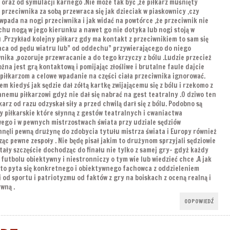
 oraz od symulacji karnego .Nie może tak być ,że piłkarz muśnięty
 przeciwnika za sobą przewraca się jak dzieciak w piaskownicy ,czy
wpada na nogi przeciwnika i jak widać na powtórce ,że przeciwnik nie
chu nogą w jego kierunku a nawet go nie dotyka lub nogi stoją w
 .Przykład kolejny piłkarz gdy ma kontakt z przeciwnikiem to sam się
aca od pędu wiatru lub” od oddechu” przywierającego do niego
nika ,pozoruje przewracanie a do tego krzyczy z bólu .Ludzie przecież
ożna jest grą kontaktową i pomijając złośliwe i brutalne faule dajcie
piłkarzom a celowe wpadanie na części ciała przeciwnika ignorować.
em kiedyś jak sędzie dał zółtą kartkę zwijającemu się z bólu i rzekomo z
nemu piłkarzowi gdyż nie dał się nabrać na gest teatralny .O dziwo ten
karz od razu odzyskał siły a przed chwilą darł się z bólu. Podobno są
 piłkarskie które słynną z gestów teatralnych i cwaniactwa
ego i w pewnych mistrzostwach świata przy udziale sędziów
nęli pewną drużynę do zdobycia tytułu mistrza świata i Europy również
ąc pewne zespoły . Nie będę pisał jakim to drużynom sprzyjali sędziowie
tały szczęście dochodząc do finału nie tylko z samej gry- gdyż każdy
futbolu obiektywny i niestronniczy o tym wie lub wiedzieć chce .A jak
 to pyta się konkretnego i obiektywnego fachowca z oddzieleniem
i od sportu i patriotyzmu od faktów z gry na boiskach z oceną realną i
wną .
ODPOWIEDŹ