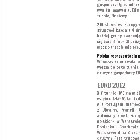
gospodarza/gospodarzy
wyniku losowania. Elim
turniej finałowy.
2.Mistrzostwa Europy w
grupowej każda z 4 dr
każdej grupy awansują 
się ćwierćfinał (8 dru
mecz o trzecie miejsce
Polska reprezentacja p
Wówczas zanotowała on
weszła do tego turniej
drużyną gospodarzy EUR
EURO 2012
XIV turniej ME ma miej
wzięło udział 51 konfed
A, z Portugalii, Niemiec
z Ukrainy, Francji, 
automatycznie). Euro
polskich- w Warszawie
Doniecku i Charkowie
Warszawie dnia 8 czer
drużyną. Faza grupowa 