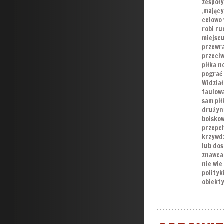
zespoły
,mający
celowo 
robi ru
miejscu
przewr
przeciw
piłka n
pograć 
Widział
faulowa
sam pił
drużyny
boiskow
przepch
krzywdz
lub dos
znawca 
nie wie
polityk
obiekty