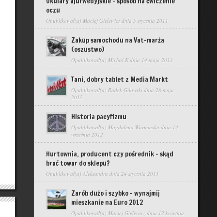
Okulary ajurwedyjskie – sposób na ćwiczenie
oczu
Opublikował(a)
Maciej Gielewicz
dnia 5 stycznia 2011
Zakup samochodu na Vat-marża
(oszustwo)
Opublikował(a)
Michal K
dnia 14 maja 2013
Tani, dobry tablet z Media Markt
Opublikował(a)
Radek Gilowski
dnia 28 maja
2012
Historia pacyfizmu
Opublikował(a)
Magdalena Warminska
dnia 14
września 2012
Hurtownia, producent czy pośrednik – skąd
brać towar do sklepu?
Opublikował(a)
Aleksandra
dnia 24 stycznia 2011
Zarób dużo i szybko – wynajmij
mieszkanie na Euro 2012
Opublikował(a)
Maciej Gielewicz
dnia 12 kwietnia