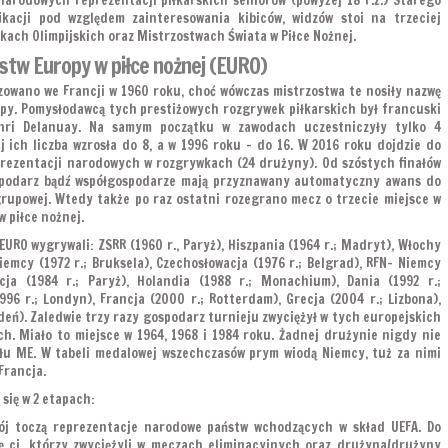
narodowych reprezentacji piłkarskich seniorów (powyżej 18 r.ż.) Starego
ikacji pod względem zainteresowania kibiców, widzów stoi na trzeciej
skach Olimpijskich oraz Mistrzostwach Świata w Piłce Nożnej.
stw Europy w piłce nożnej (EURO)
zowano we Francji w 1960 roku, choć wówczas mistrzostwa te nosiły nazwę
y. Pomysłodawcą tych prestiżowych rozgrywek piłkarskich był francuski
enri Delanuay. Na samym początku w zawodach uczestniczyły tylko 4
j ich liczba wzrosła do 8, a w 1996 roku – do 16. W 2016 roku dojdzie do
eprezentacji narodowych w rozgrywkach (24 drużyny). Od szóstych finałów
ospodarz bądź współgospodarze mają przyznawany automatyczny awans do
rupowej. Wtedy także po raz ostatni rozegrano mecz o trzecie miejsce w
 piłce nożnej.
URO wygrywali: ZSRR (1960 r., Paryż), Hiszpania (1964 r.; Madryt), Włochy
Niemcy (1972 r.; Bruksela), Czechosłowacja (1976 r.; Belgrad), RFN- Niemcy
cja (1984 r.; Paryż), Holandia (1988 r.; Monachium), Dania (1992 r.;
96 r.; Londyn), Francja (2000 r.; Rotterdam), Grecja (2004 r.; Lizbona),
edeń). Zaledwie trzy razy gospodarz turnieju zwyciężył w tych europejskich
h. Miało to miejsce w 1964, 1968 i 1984 roku. Żadnej drużynie nigdy nie
ułu ME. W tabeli medalowej wszechczasów prym wiodą Niemcy, tuż za nimi
 Francja.
się w 2 etapach:
bój toczą reprezentacje narodowe państw wchodzących w skład UEFA. Do
się ci, którzy zwyciężyli w meczach eliminacyjnych oraz drużyna/drużyny