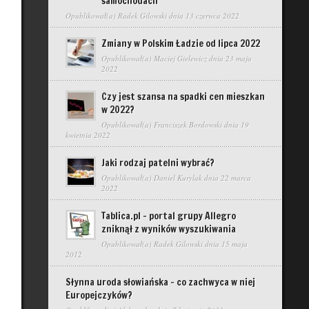
samochodach
Opublikował(a)
Radek Gilowski
dnia 13 czerwca 2022
Zmiany w Polskim Ładzie od lipca 2022
Opublikował(a)
Maciej Gielewicz
dnia 23 maja
2022
Czy jest szansa na spadki cen mieszkan
w 2022?
Opublikował(a)
Franciszek Bordowski
dnia 19
kwietnia 2022
Jaki rodzaj patelni wybrać?
Opublikował(a)
Daniel Kurylak
dnia 22 marca
2022
Tablica.pl – portal grupy Allegro
zniknął z wyników wyszukiwania
Opublikował(a)
Radek Gilowski
dnia 15 maja
2012
Słynna uroda słowiańska – co zachwyca w niej
Europejczyków?