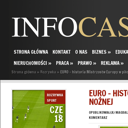
INFO
CA
STRONA GŁÓWNA
KONTAKT
O NAS
BIZNES
»
EDUKA
NIERUCHOMOŚCI
»
PRACA
»
PRAWO
»
REKLAMA
»
Strona główna
»
Rozrywka
»
EURO – historia Mistrzostw Europy w pił
EURO – HIS
ROZRYWKA
NOŻNEJ
SPORT
CZE
OPUBLIKOWAŁ(A)
MAGDAL
18
KOMENTARZ