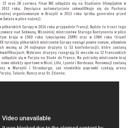
y- 27 oraz 28 czerwca. Finał ME odbędzie się na Stadionie Olimpijskim w
a 2012 roku. Zwycięzca automatycznie zakwalifikuje się do Pucharu
 nożnej organizowanym w Brazylii w 2013 roku (próba generalna przed
 Świata w piłce nożnej).
 piłkarskich Europy w 2016 roku przypadnie Francji. Będzie to trzeci tego
zowany nad Sekwaną. Wcześniej mistrzostwa Starego Kontynentu w piłce
 tym kraju w 1960 roku (zwycięstwo ZSRR) oraz w 1984 roku (trumf
XV turnieju piłkarskich mistrzostw Europy nastąpi pewne novum, albowiem
ch wezmą aż 24 najlepsze drużyny (z 53 konfederacji), które zostaną
kwalifikacjach. Wybrane drużyny rozegrają 51 meczów na 12 francuskich
O odbędzie się w Paryżu na Stade de France. Na potrzeby mistrzostw kraj
owe obiekty sportowe w Nicei, Lille, Lyonie i Bordeaux. Renowacji zostaną
ny w Marsylii i Strasburgu, zaś niewielkie poprawki czekają areny
aryżu, Tuluzie, Nancy oraz St. Etienne.