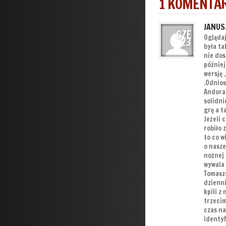
1 KOMENTA
JANUS
CZE
Oglądaj
23
była ta
nie do
później
wersję 
.Odnios
Andora 
solidni
grę a t
Jeżeli 
robiło 
to co w
o nasze
nożnej 
wywala 
Tomasz
dzienni
kpili z
trzecim
czas na
identyf