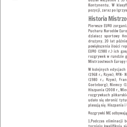
udział wszystkie z 53 
Kontynentu. W klasyf
pozycji, zaraz po Igrzy
Historia Mistrzo
Pierwsze EURO zorgani
Pucharu Narodów Europ
działacz sportowy H
drużyny. 20 lat późnie
powiększenia ilości r
EURO (1980 r.) ich g
rozgrywek w rundzie g
Mistrzostwach Europy w
W kolejnych edycjach E
(1968 r.; Rzym), RFN- 
(1980 r.; Rzym), Fran
Goeteborg), Niemcy (19
Hiszpania (2008 r., Wi
rozgrywkach piłkarskic
udało się obronić tyt
plasują się: Hiszpania i
Rozgrywki ME odbywają 
1.Podczas eliminacji 
turnieju kwalifikują 