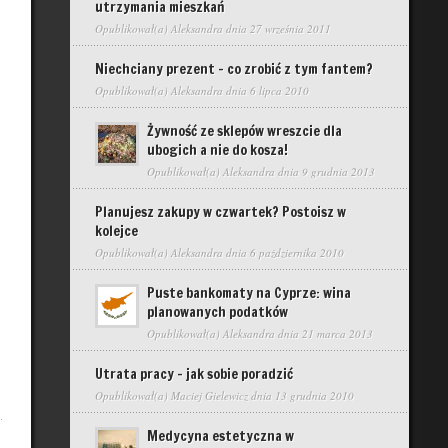
utrzymania mieszkań
Opublikował(a)
Aleksandra
dnia 27 września 2011
Niechciany prezent – co zrobić z tym fantem?
Opublikował(a)
Aleksandra
dnia 6 lipca 2010
Żywność ze sklepów wreszcie dla
ubogich a nie do kosza!
Opublikował(a)
Aleksandra
dnia 9 grudnia 2013
Planujesz zakupy w czwartek? Postoisz w
kolejce
Opublikował(a)
Aleksandra
dnia 6 października 2010
Puste bankomaty na Cyprze: wina
planowanych podatków
Opublikował(a)
Aleksandra
dnia 21 marca 2013
Utrata pracy – jak sobie poradzić
Opublikował(a)
Maciej Gielewicz
dnia 13 grudnia 2010
Medycyna estetyczna w