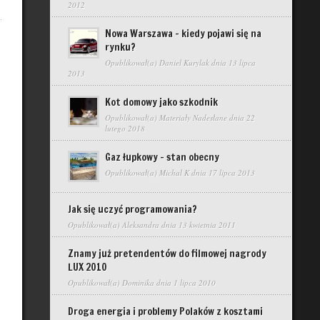
2012
Nowa Warszawa – kiedy pojawi się na
rynku?
Opublikował(a)
Daniel Kurylak
dnia 13 lipca
2013
Kot domowy jako szkodnik
Opublikował(a)
Materiały Nadesłane
dnia 22
lutego 2018
Gaz łupkowy – stan obecny
Opublikował(a)
Michal K
dnia 17 lipca 2013
Jak się uczyć programowania?
Opublikował(a)
Aleksandra
dnia 13 kwietnia 2011
Znamy już pretendentów do filmowej nagrody
LUX 2010
Opublikował(a)
Dominika
dnia 1 lipca 2010
Droga energia i problemy Polaków z kosztami