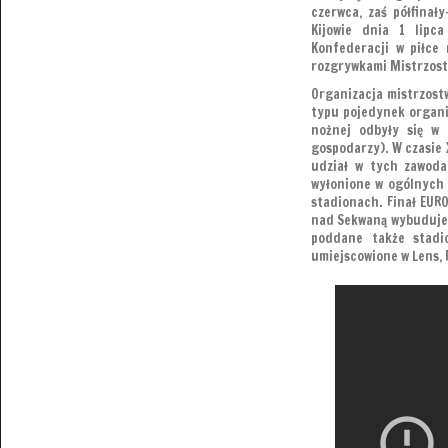
czerwca, zaś półfinał
Kijowie dnia 1 lipc
Konfederacji w piłce
rozgrywkami Mistrzostw
Organizacja mistrzostw
typu pojedynek organi
nożnej odbyły się w
gospodarzy). W czasie 
udział w tych zawoda
wyłonione w ogólnych 
stadionach. Finał EUR
nad Sekwaną wybuduje n
poddane także stadio
umiejscowione w Lens, P