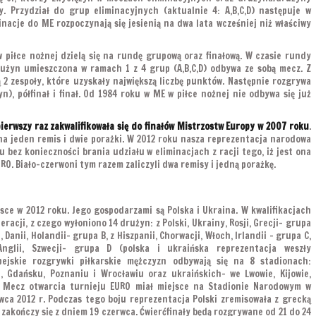
. Przydział do grup eliminacyjnych (aktualnie 4: A,B,C,D) następuje w
inacje do ME rozpoczynają się jesienią na dwa lata wcześniej niż właściwy
 piłce nożnej dzielą się na rundę grupową oraz finałową. W czasie rundy
użyn umieszczona w ramach 1 z 4 grup (A,B,C,D) odbywa ze sobą mecz. Z
2 zespoły, które uzyskały największą liczbę punktów. Następnie rozgrywa
żyn), półfinał i finał. Od 1984 roku w ME w piłce nożnej nie odbywa się już
.
ierwszy raz zakwalifikowała się do finałów Mistrzostw Europy w 2007 roku
.
a jeden remis i dwie porażki. W 2012 roku nasza reprezentacja narodowa
u bez konieczności brania udziału w eliminacjach z racji tego, iż jest ona
O. Biało-czerwoni tym razem zaliczyli dwa remisy i jedną porażkę.
sce w 2012 roku. Jego gospodarzami są Polska i Ukraina. W kwalifikacjach
eracji, z czego wyłoniono 14 drużyn: z Polski, Ukrainy, Rosji, Grecji- grupa
, Danii, Holandii- grupa B, z Hiszpanii, Chorwacji, Włoch, Irlandii – grupa C,
Anglii, Szwecji- grupa D (polska i ukraińska reprezentacja weszły
pejskie rozgrywki piłkarskie mężczyzn odbywają się na 8 stadionach:
, Gdańsku, Poznaniu i Wrocławiu oraz ukraińskich- we Lwowie, Kijowie,
. Mecz otwarcia turnieju EURO miał miejsce na Stadionie Narodowym w
wca 2012 r. Podczas tego boju reprezentacja Polski zremisowała z grecką
zakończy się z dniem 19 czerwca. Ćwierćfinały będą rozgrywane od 21 do 24