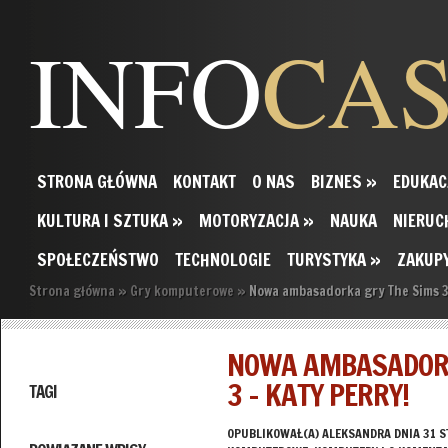
INFO
CA
STRONA GŁÓWNA
KONTAKT
O NAS
BIZNES
»
EDUKAC
KULTURA I SZTUKA
»
MOTORYZACJA
»
NAUKA
NIERUC
SPOŁECZEŃSTWO
TECHNOLOGIE
TURYSTYKA
»
ZAKUP
Strona główna
»
Gry komputerowe
»
Nowa ambasadorka gry The Sims 3 
NOWA AMBASADORK
3 – KATY PERRY!
TAGI
OPUBLIKOWAŁ(A)
ALEKSANDRA
DNIA 31 S