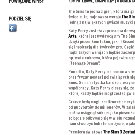
POWIĄZANE WPISY
KOMPUTEROWE
,
KOMPUTERY
|
0 KOMENT
The Sims to jedna z gier, która ma 
świecie. Jej najnowsza wersja
The Sim
PODZIEL SIĘ
jedną z największych gwiazd muzyki 
Katy Perry została zaproszona do ws
Arts
, która jest wydawcą gry The Sim
dzięki piosenkom takim, jak „I Kissed
się inspiracją dla twórców gry. Część
najbliższych wersjach będzie zaczerp
np. wata cukrowa, która pojawiła się
„Teenage Dream”.
Ponadto, Katy Perry ma pomóc w stw
oraz fryzur postaci pojawiających s
Sims. Sama artystka bardzo cieszy si
współpracy. Katy Perry cieszy się, ż
której każdy będzie mógł zostać gwia
Gracze będą mogli realizować ameryka
od pucybutów do milionerów. W zależ
można osiągnąć sukces jako piosenka
to będzie odbywało się w wielu rozma
nam stworzyć bohaterom życie, o jak
Premiera światowa
The Sims 3 Zosta