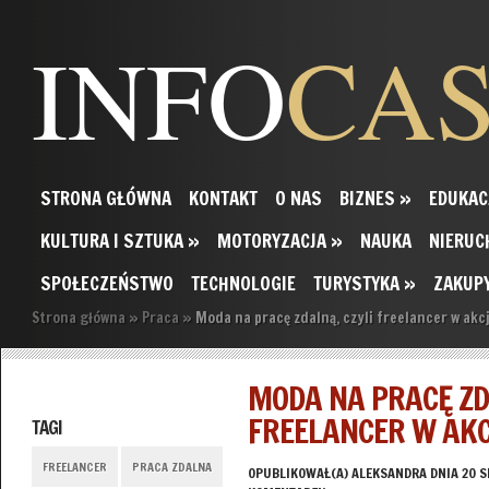
INFO
CA
STRONA GŁÓWNA
KONTAKT
O NAS
BIZNES
»
EDUKAC
KULTURA I SZTUKA
»
MOTORYZACJA
»
NAUKA
NIERUC
SPOŁECZEŃSTWO
TECHNOLOGIE
TURYSTYKA
»
ZAKUP
Strona główna
»
Praca
»
Moda na pracę zdalną, czyli freelancer w akcj
MODA NA PRACĘ ZD
FREELANCER W AKCJ
TAGI
FREELANCER
PRACA ZDALNA
OPUBLIKOWAŁ(A)
ALEKSANDRA
DNIA 20 S