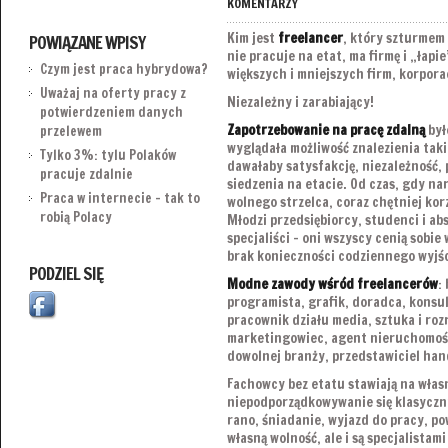
KOMENTARZY
Kim jest
freelancer
, który szturmem
POWIĄZANE WPISY
nie pracuje na etat, ma firmę i „łapi
Czym jest praca hybrydowa?
większych i mniejszych firm, korpor
Uważaj na oferty pracy z
Niezależny i zarabiający!
potwierdzeniem danych
Zapotrzebowanie na pracę zdalną
był
przelewem
wyglądała możliwość znalezienia taki
Tylko 3%: tylu Polaków
dawałaby satysfakcję, niezależność, 
pracuje zdalnie
siedzenia na etacie. Od czas, gdy nar
Praca w internecie – tak to
wolnego strzelca, coraz chętniej kor
robią Polacy
Młodzi przedsiębiorcy, studenci i ab
specjaliści – oni wszyscy cenią sobie
brak konieczności codziennego wyjśc
PODZIEL SIĘ
Modne zawody wśród freelancerów
:
programista, grafik, doradca, konsu
pracownik działu media, sztuka i roz
marketingowiec, agent nieruchomości
dowolnej branży, przedstawiciel han
Fachowcy bez etatu stawiają na włas
niepodporządkowywanie się klasycz
rano, śniadanie, wyjazd do pracy, po
własną wolność, ale i są specjalistam