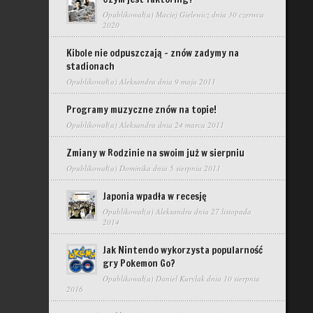
Opublikował(a)
Maciej Gielewicz
dnia 30 czerwca
2020
Kibole nie odpuszczają – znów zadymy na
stadionach
Opublikował(a)
Aleksandra
dnia 9 maja 2011
Programy muzyczne znów na topie!
Opublikował(a)
Aleksandra
dnia 24 marca 2011
Zmiany w Rodzinie na swoim już w sierpniu
Opublikował(a)
Dominika
dnia 5 sierpnia 2011
Japonia wpadła w recesję
Opublikował(a)
Aleksandra
dnia 27 listopada
2014
Jak Nintendo wykorzysta popularność
gry Pokemon Go?
Opublikował(a)
Daniel Kurylak
dnia 10 sierpnia
2016