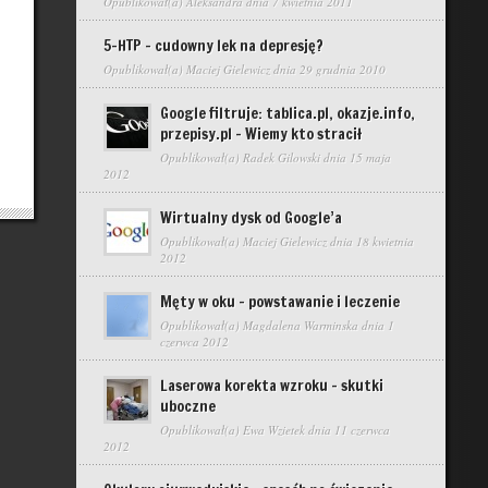
Opublikował(a)
Aleksandra
dnia 7 kwietnia 2011
5-HTP – cudowny lek na depresję?
Opublikował(a)
Maciej Gielewicz
dnia 29 grudnia 2010
Google filtruje: tablica.pl, okazje.info,
przepisy.pl – Wiemy kto stracił
Opublikował(a)
Radek Gilowski
dnia 15 maja
2012
Wirtualny dysk od Google’a
Opublikował(a)
Maciej Gielewicz
dnia 18 kwietnia
2012
Męty w oku – powstawanie i leczenie
Opublikował(a)
Magdalena Warminska
dnia 1
czerwca 2012
Laserowa korekta wzroku – skutki
uboczne
Opublikował(a)
Ewa Wzietek
dnia 11 czerwca
2012