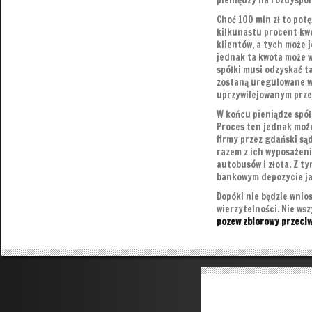
pieniędzy na rozdyspon
Choć 100 mln zł to potę
kilkunastu procent kwo
klientów, a tych może j
jednak ta kwota może w
spółki musi odzyskać ta
zostaną uregulowane w 
uprzywilejowanym prze
W końcu pieniądze spó
Proces ten jednak może
firmy przez gdański są
razem z ich wyposażen
autobusów i złota. Z t
bankowym depozycie ja
Dopóki nie będzie wnio
wierzytelności. Nie ws
pozew zbiorowy przeci