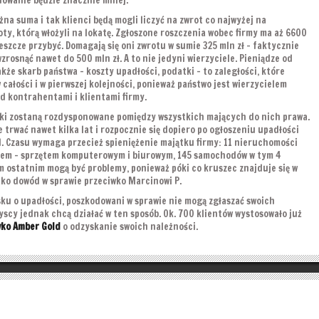
owanie będzie znacznie mniej.
żna suma i tak klienci będą mogli liczyć na zwrot co najwyżej na
ty, którą włożyli na lokatę. Zgłoszone roszczenia wobec firmy ma aż 6600
eszcze przybyć. Domagają się oni zwrotu w sumie 325 mln zł – faktycznie
zrosnąć nawet do 500 mln zł. A to nie jedyni wierzyciele. Pieniądze od
kże skarb państwa – koszty upadłości, podatki – to zaległości, które
całości i w pierwszej kolejności, ponieważ państwo jest wierzycielem
d kontrahentami i klientami firmy.
łki zostaną rozdysponowane pomiędzy wszystkich mających do nich prawa.
 trwać nawet kilka lat i rozpocznie się dopiero po ogłoszeniu upadłości
d. Czasu wymaga przecież spieniężenie majątku firmy: 11 nieruchomości
iem – sprzętem komputerowym i biurowym, 145 samochodów w tym 4
ym ostatnim mogą być problemy, ponieważ póki co kruszec znajduje się w
ko dowód w sprawie przeciwko Marcinowi P.
sku o upadłości, poszkodowani w sprawie nie mogą zgłaszać swoich
zyscy jednak chcą działać w ten sposób. Ok. 700 klientów wystosowało już
wko Amber Gold
o odzyskanie swoich należności.