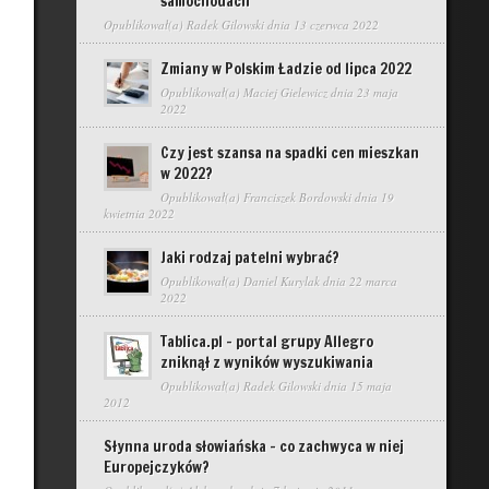
samochodach
Opublikował(a)
Radek Gilowski
dnia 13 czerwca 2022
Zmiany w Polskim Ładzie od lipca 2022
Opublikował(a)
Maciej Gielewicz
dnia 23 maja
2022
Czy jest szansa na spadki cen mieszkan
w 2022?
Opublikował(a)
Franciszek Bordowski
dnia 19
kwietnia 2022
Jaki rodzaj patelni wybrać?
Opublikował(a)
Daniel Kurylak
dnia 22 marca
2022
Tablica.pl – portal grupy Allegro
zniknął z wyników wyszukiwania
Opublikował(a)
Radek Gilowski
dnia 15 maja
2012
Słynna uroda słowiańska – co zachwyca w niej
Europejczyków?