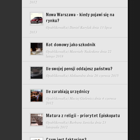
2012
Nowa Warszawa – kiedy pojawi się na
rynku?
Opublikował(a)
Daniel Kurylak
dnia 13 lipca
2013
Kot domowy jako szkodnik
Opublikował(a)
Materiały Nadesłane
dnia 22
lutego 2018
Ile swojej pensji oddajesz państwu?
Opublikował(a)
Aleksandra
dnia 26 czerwca 2015
Ile zarabiają urzędnicy
Opublikował(a)
Maciej Gielewicz
dnia 4 czerwca
2012
Matura z religii – priorytet Episkopatu
Opublikował(a)
Barbara Janicka
dnia 23
listopada 2012
Czym jest faktoring?