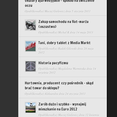
Okulary ajurwedyjskie – sposób na ćwiczenie
oczu
Opublikował(a)
Maciej Gielewicz
dnia 5 stycznia 2011
Zakup samochodu na Vat-marża
(oszustwo)
Opublikował(a)
Michal K
dnia 14 maja 2013
Tani, dobry tablet z Media Markt
Opublikował(a)
Radek Gilowski
dnia 28 maja
2012
Historia pacyfizmu
Opublikował(a)
Magdalena Warminska
dnia 14
września 2012
Hurtownia, producent czy pośrednik – skąd
brać towar do sklepu?
Opublikował(a)
Aleksandra
dnia 24 stycznia 2011
Zarób dużo i szybko – wynajmij
mieszkanie na Euro 2012
Opublikował(a)
Maciej Gielewicz
dnia 12 kwietnia