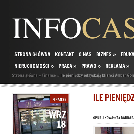
INFO
CA
STRONA GŁÓWNA
KONTAKT
O NAS
BIZNES
»
EDUKA
NIERUCHOMOŚCI
»
PRACA
»
PRAWO
»
REKLAMA
»
Strona główna
»
Finanse
»
Ile pieniędzy odzyskają klienci Amber Gol
ILE PIENIĘ
FINANSE
WRZ
OPUBLIKOWAŁ(A)
BARBAR
18