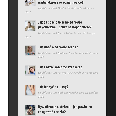
najbardziej zwracają uwagę?
Opublikował(a)
Daniel Kurylak
dnia 20 marca
2023
Jak zadbać o własne zdrowie
psychiczne i dobre samopoczucie?
Opublikował(a)
Radek Gilowski
dnia 22 lutego
2023
Jak dbać o zdrowie serca?
Opublikował(a)
Barbara Janicka
dnia 16 stycznia
2023
Jak radzić sobie ze stresem?
Opublikował(a)
Maciej Gielewicz
dnia 28 grudnia
2022
Jak leczyć haluksy?
Opublikował(a)
Barbara Janicka
dnia 12 grudnia
2022
Rywalizacja u dzieci – jak powinien
reagować rodzic?