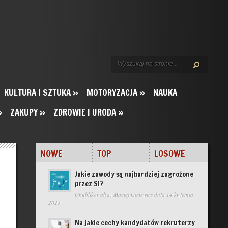
KULTURA I SZTUKA
»
MOTORYZACJA
»
NAUKA
»
ZAKUPY
»
ZDROWIE I URODA
»
NOWE
TOP
LOSOWE
Jakie zawody są najbardziej zagrożone
przez SI?
Opublikował(a)
Maciej Gielewicz
dnia 14 kwietnia
2023
Na jakie cechy kandydatów rekruterzy