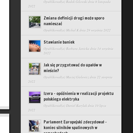
Opublikował(a)
Radek Gilowski
dnia 8 listopada
2022
Zmiana definicji drogi może sporo
namieszać
Opublikował(a)
Michal K
dnia 29 września 2022
Stawianie baniek
Opublikował(a)
Barbara Janicka
dnia 14 września
2022
Jak się przygotować do upałów w
mieście?
Opublikował(a)
Maciej Gielewicz
dnia 22 sierpnia
2022
Izera – opóźnienia w realizacji projektu
polskiego elektryka
Opublikował(a)
Daniel Kurylak
dnia 10 lipca
2022
Parlament Europejski zdecydował –
koniec silników spalinowych w