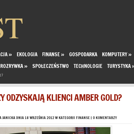
ST
CJA
»
EKOLOGIA
FINANSE
»
GOSPODARKA
KOMPUTERY
»
ROZRYWKA
»
SPOŁECZEŃSTWO
TECHNOLOGIE
TURYSTYKA
d?
DZY ODZYSKAJĄ KLIENCI AMBER GOLD?
A JANICKA
DNIA 18 WRZEŚNIA 2012 W KATEGORII
FINANSE
|
0 KOMENTARZY