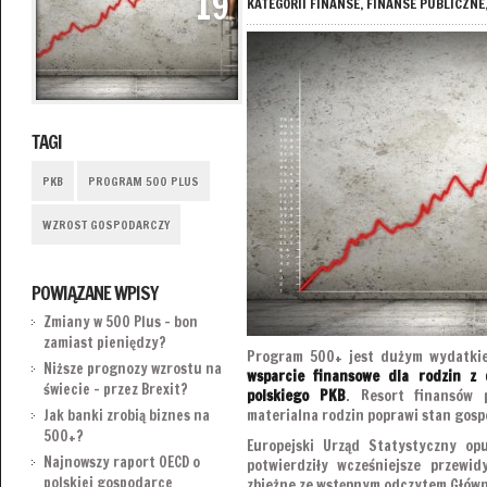
19
KATEGORII
FINANSE
,
FINANSE PUBLICZNE
TAGI
PKB
PROGRAM 500 PLUS
WZROST GOSPODARCZY
POWIĄZANE WPISY
Zmiany w 500 Plus – bon
zamiast pieniędzy?
Program 500+ jest dużym wydatkie
Niższe prognozy wzrostu na
wsparcie finansowe dla rodzin z 
świecie – przez Brexit?
polskiego PKB
. Resort finansów 
materialna rodzin poprawi stan gosp
Jak banki zrobią biznes na
500+?
Europejski Urząd Statystyczny op
Najnowszy raport OECD o
potwierdziły wcześniejsze przewid
polskiej gospodarce
zbieżne ze wstępnym odczytem Głów