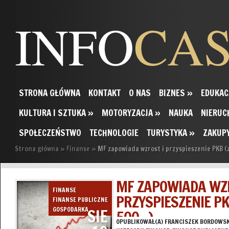
INFO
CA
STRONA GŁÓWNA
KONTAKT
O NAS
BIZNES
»
EDUKAC
KULTURA I SZTUKA
»
MOTORYZACJA
»
NAUKA
NIERUC
SPOŁECZEŃSTWO
TECHNOLOGIE
TURYSTYKA
»
ZAKUP
Strona główna
»
Finanse
»
MF zapowiada wzrost i przyspieszenie PKB (
MF ZAPOWIADA WZR
FINANSE
PRZYSPIESZENIE P
FINANSE PUBLICZNE
SIE
GOSPODARKA
500+ )
OPUBLIKOWAŁ(A)
FRANCISZEK BORDOWSK