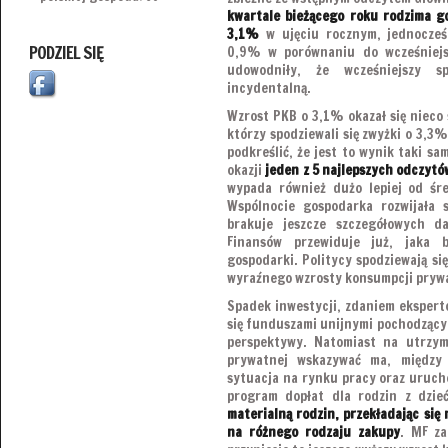
kwartale bieżącego roku rodzima go
3,1%
w ujęciu rocznym, jednocześ
PODZIEL SIĘ
0,9% w porównaniu do wcześniejs
udowodniły, że wcześniejszy 
incydentalną.
Wzrost PKB o 3,1% okazał się nieco 
którzy spodziewali się zwyżki o 3,3
podkreślić, że jest to wynik taki sa
okazji
jeden z 5 najlepszych odczytów
wypada również dużo lepiej od śre
Wspólnocie gospodarka rozwijała 
brakuje jeszcze szczegółowych da
Finansów przewiduje już, jaka 
gospodarki. Politycy spodziewają się
wyraźnego wzrosty konsumpcji pryw
Spadek inwestycji, zdaniem ekspert
się funduszami unijnymi pochodzącym
perspektywy. Natomiast na utrzymu
prywatnej wskazywać ma, między i
sytuacja na rynku pracy oraz uruch
program dopłat dla rodzin z dzi
materialną rodzin, przekładając si
na różnego rodzaju zakupy
. MF za