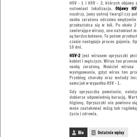
HSV – 1 i HSV – 2, których objawy z
natomiast lokalizacja.
Objawy HS
nozdrzy, jamy ustnej (wargi) czy po
osoba zarażona odczuwa swędzenie 
przekształca się w ból. Po około 
zawierające wirusy, one natomiast m
są bardzo bolesne. Te potem przekszt
czasie następuje proces gojenia. O
10 dni.
HSV-2
jest wirusem opryszczki płci
kobiet i mężczyzn. Wirus ten przenos
osobą zarażoną. Nosiciel wirusa
występowania, gdyż wirus ten prze
Przebieg choroby oraz metody lecz
samo jak w wypadku HSV – 1.
Gdy opryszczka powstanie, należy
dobierze odpowiednią kurację. War
higienę. Opryszczki nie powinno si
może zaatakować mózg lub rogówkę 
życia i zdrowia.
Bio
Ostatnie wpisy