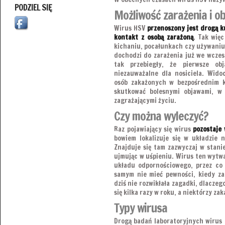
PODZIEL SIĘ
Możliwość zarażenia i o
Wirus HSV
przenoszony jest drogą k
kontakt z osobą zarażoną
. Tak wię
kichaniu, pocałunkach czy używaniu
dochodzi do zarażenia już we wczes
tak przebiegły, że pierwsze ob
niezauważalne dla nosiciela. Wido
osób zakażonych w bezpośrednim k
skutkować bolesnymi objawami, w
zagrażającymi życiu.
Czy można wyleczyć?
Raz pojawiający się wirus
pozostaje 
bowiem lokalizuje się w układzie 
Znajduje się tam zazwyczaj w stanie 
ujmując w uśpieniu. Wirus ten wytwa
układu odpornościowego, przez co 
samym nie mieć pewności, kiedy z
dziś nie rozwikłała zagadki, dlaczeg
się kilka razy w roku, a niektórzy za
Typy wirusa
Drogą badań laboratoryjnych wirus 