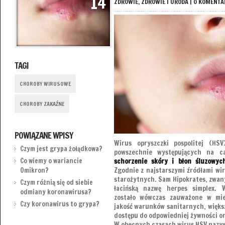
14
ZDROWIE
,
ZDROWIE I URODA
|
0 KOMENTA
TAGI
CHOROBY WIRUSOWE
CHOROBY ZAKAŹNE
POWIĄZANE WPISY
Wirus opryszczki pospolitej (HSV
Czym jest grypa żołądkowa?
powszechnie występujących na c
schorzenie skóry i błon śluzowyc
Co wiemy o wariancie
Zgodnie z najstarszymi źródłami wi
Omikron?
starożytnych. Sam Hipokrates, zwan
Czym różnią się od siebie
łacińską nazwę herpes simplex.
odmiany koronawirusa?
zostało wówczas zauważone w mie
Czy koronawirus to grypa?
jakość warunków sanitarnych, większ
dostępu do odpowiedniej żywności o
W obecnych czasach wirus HSV nazywa