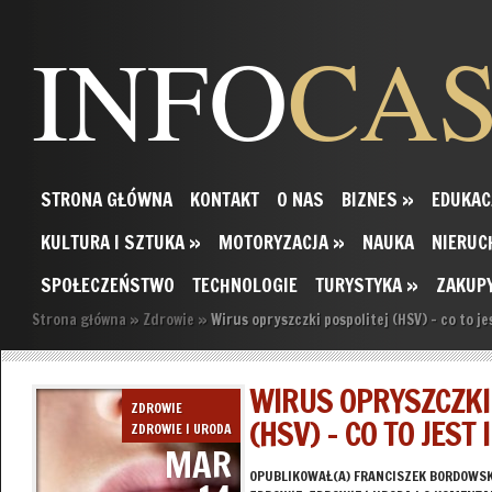
INFO
CA
STRONA GŁÓWNA
KONTAKT
O NAS
BIZNES
»
EDUKAC
KULTURA I SZTUKA
»
MOTORYZACJA
»
NAUKA
NIERUC
SPOŁECZEŃSTWO
TECHNOLOGIE
TURYSTYKA
»
ZAKUP
Strona główna
»
Zdrowie
»
Wirus opryszczki pospolitej (HSV) – co to jes
WIRUS OPRYSZCZKI
ZDROWIE
(HSV) – CO TO JEST 
ZDROWIE I URODA
MAR
OPUBLIKOWAŁ(A)
FRANCISZEK BORDOWSK