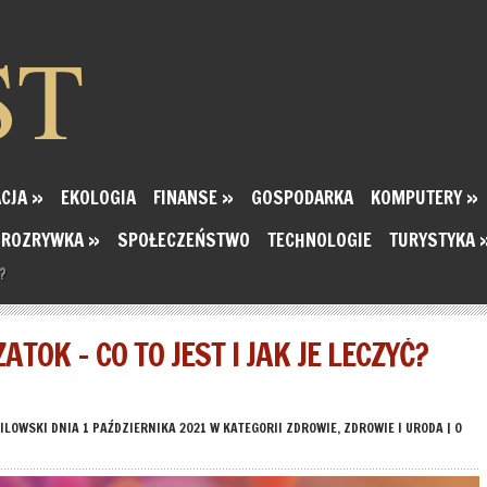
ST
CJA
»
EKOLOGIA
FINANSE
»
GOSPODARKA
KOMPUTERY
»
ROZRYWKA
»
SPOŁECZEŃSTWO
TECHNOLOGIE
TURYSTYKA
ć?
ATOK – CO TO JEST I JAK JE LECZYĆ?
GILOWSKI
DNIA 1 PAŹDZIERNIKA 2021 W KATEGORII
ZDROWIE
,
ZDROWIE I URODA
|
0