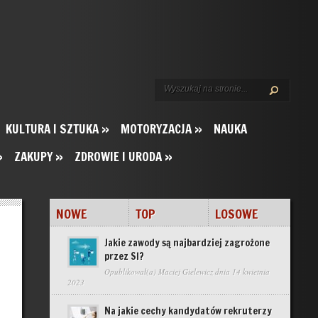
KULTURA I SZTUKA
»
MOTORYZACJA
»
NAUKA
»
ZAKUPY
»
ZDROWIE I URODA
»
NOWE
TOP
LOSOWE
Jakie zawody są najbardziej zagrożone
przez SI?
Opublikował(a)
Maciej Gielewicz
dnia 14 kwietnia
2023
Na jakie cechy kandydatów rekruterzy