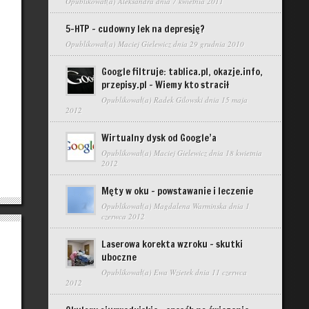
Opublikował(a)
Aleksandra
dnia 7 kwietnia 2011
5-HTP – cudowny lek na depresję?
Opublikował(a)
Maciej Gielewicz
dnia 29 grudnia 2010
Google filtruje: tablica.pl, okazje.info,
przepisy.pl – Wiemy kto stracił
Opublikował(a)
Radek Gilowski
dnia 15 maja
2012
Wirtualny dysk od Google’a
Opublikował(a)
Maciej Gielewicz
dnia 18 kwietnia
2012
Męty w oku – powstawanie i leczenie
Opublikował(a)
Magdalena Warminska
dnia 1
czerwca 2012
Laserowa korekta wzroku – skutki
uboczne
Opublikował(a)
Ewa Wzietek
dnia 11 czerwca
2012