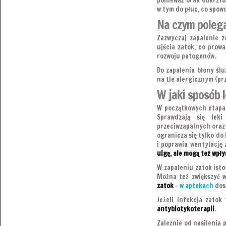
w tym do płuc, co spowo
Na czym polega
Zazwyczaj zapalenie 
ujścia zatok, co prow
rozwoju patogenów.
Do zapalenia błony ślu
na tle alergicznym (pr
W jaki sposób 
W początkowych etapac
Sprawdzają się lek
przeciwzapalnych oraz 
ogranicza się tylko do
i poprawia wentylację 
ulgę, ale mogą też wpł
W zapaleniu zatok isto
Można też zwiększyć w
zatok
–
w aptekach
dost
Jeżeli infekcja zatok
antybiotykoterapii
.
Zależnie od nasilenia 