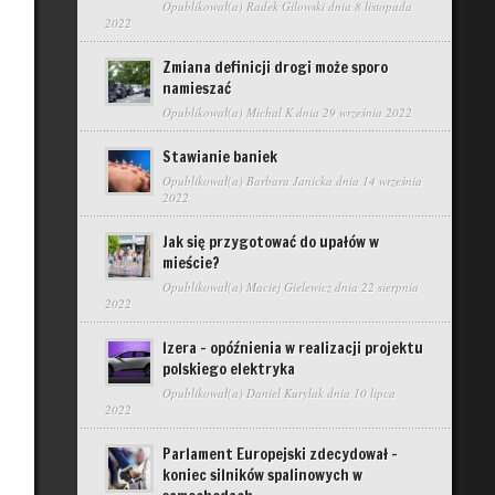
Opublikował(a)
Radek Gilowski
dnia 8 listopada
2022
Zmiana definicji drogi może sporo
namieszać
Opublikował(a)
Michal K
dnia 29 września 2022
Stawianie baniek
Opublikował(a)
Barbara Janicka
dnia 14 września
2022
Jak się przygotować do upałów w
mieście?
Opublikował(a)
Maciej Gielewicz
dnia 22 sierpnia
2022
Izera – opóźnienia w realizacji projektu
polskiego elektryka
Opublikował(a)
Daniel Kurylak
dnia 10 lipca
2022
Parlament Europejski zdecydował –
koniec silników spalinowych w