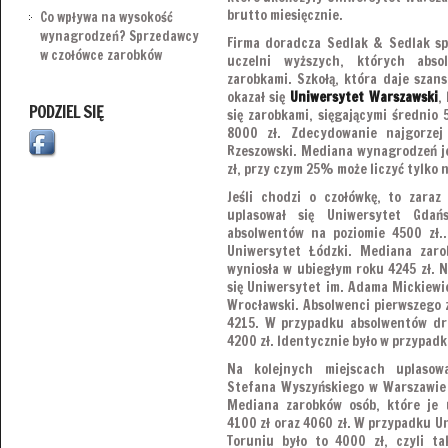
brutto miesięcznie.
Co wpływa na wysokość
wynagrodzeń? Sprzedawcy
Firma doradcza Sedlak & Sedlak sp
w czołówce zarobków
uczelni wyższych, których abso
zarobkami. Szkołą, która daje szans
okazał się
Uniwersytet Warszawski
,
PODZIEL SIĘ
się zarobkami, sięgającymi średnio 
8000 zł. Zdecydowanie najgorzej
Rzeszowski. Mediana wynagrodzeń j
zł, przy czym 25% może liczyć tylko n
Jeśli chodzi o czołówkę, to zara
uplasował się Uniwersytet Gda
absolwentów na poziomie 4500 zł..
Uniwersytet Łódzki. Mediana zaro
wyniosła w ubiegłym roku 4245 zł. 
się Uniwersytet im. Adama Mickiewi
Wrocławski. Absolwenci pierwszego z
4215. W przypadku absolwentów dr
4200 zł. Identycznie było w przypad
Na kolejnych miejscach uplasow
Stefana Wyszyńskiego w Warszawie 
Mediana zarobków osób, które je 
4100 zł oraz 4060 zł. W przypadku U
Toruniu było to 4000 zł, czyli t