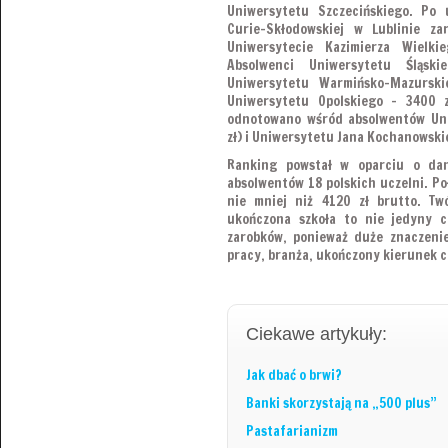
Uniwersytetu Szczecińskiego. Po 
Curie-Skłodowskiej w Lublinie za
Uniwersytecie Kazimierza Wielk
Absolwenci Uniwersytetu Śląski
Uniwersytetu Warmińsko-Mazursk
Uniwersytetu Opolskiego – 3400 z
odnotowano wśród absolwentów Uni
zł) i Uniwersytetu Jana Kochanowski
Ranking powstał w oparciu o da
absolwentów 18 polskich uczelni. Po
nie mniej niż 4120 zł brutto. Twó
ukończona szkoła to nie jedyny c
zarobków, ponieważ duże znaczenie
pracy, branża, ukończony kierunek c
Ciekawe artykuły:
Jak dbać o brwi?
Banki skorzystają na „500 plus”
Pastafarianizm