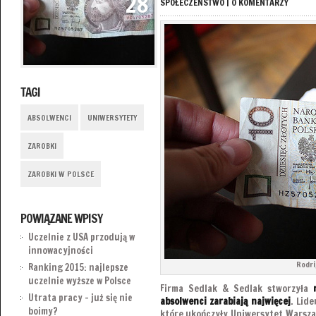
28
SPOŁECZEŃSTWO
|
0 KOMENTARZY
TAGI
ABSOLWENCI
UNIWERSYTETY
ZAROBKI
ZAROBKI W POLSCE
POWIĄZANE WPISY
Uczelnie z USA przodują w
innowacyjności
Rodri
Ranking 2015: najlepsze
uczelnie wyższe w Polsce
Firma Sedlak & Sedlak stworzyła
Utrata pracy – już się nie
absolwenci zarabiają najwięcej
. Lid
boimy?
które ukończyły Uniwersytet Warszaw