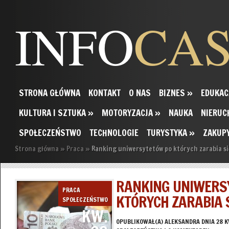
INFO
CA
STRONA GŁÓWNA
KONTAKT
O NAS
BIZNES
»
EDUKAC
KULTURA I SZTUKA
»
MOTORYZACJA
»
NAUKA
NIERUC
SPOŁECZEŃSTWO
TECHNOLOGIE
TURYSTYKA
»
ZAKUP
Strona główna
»
Praca
»
Ranking uniwersytetów po których zarabia si
RANKING UNIWERS
PRACA
KTÓRYCH ZARABIA S
SPOŁECZEŃSTWO
KW.
OPUBLIKOWAŁ(A)
ALEKSANDRA
DNIA 28 K