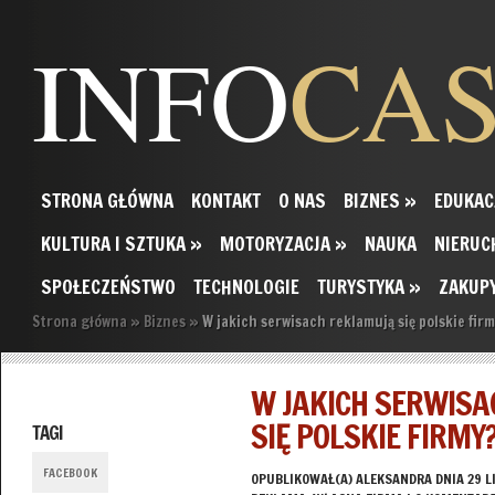
INFO
CA
STRONA GŁÓWNA
KONTAKT
O NAS
BIZNES
»
EDUKAC
KULTURA I SZTUKA
»
MOTORYZACJA
»
NAUKA
NIERUC
SPOŁECZEŃSTWO
TECHNOLOGIE
TURYSTYKA
»
ZAKUP
Strona główna
»
Biznes
»
W jakich serwisach reklamują się polskie fir
W JAKICH SERWIS
SIĘ POLSKIE FIRMY
TAGI
FACEBOOK
OPUBLIKOWAŁ(A)
ALEKSANDRA
DNIA 29 L