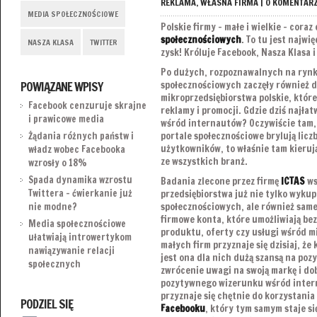
REKLAMA
,
WŁASNA FIRMA
|
0 KOMENTAR
MEDIA SPOŁECZNOŚCIOWE
Polskie firmy – małe i wielkie – coraz
społecznościowych
. To tu jest najwi
NASZA KLASA
TWITTER
zysk! Króluje Facebook, Nasza Klasa i
Po dużych, rozpoznawalnych na rynk
POWIĄZANE WPISY
społecznościowych zaczęły również d
mikroprzedsiębiorstwa polskie, które
Facebook cenzuruje skrajne
reklamy i promocji. Gdzie dziś najłat
i prawicowe media
wśród internautów? Oczywiście tam, gd
portale społecznościowe brylują licz
Żądania różnych państw i
użytkowników, to właśnie tam kieruj
władz wobec Facebooka
ze wszystkich branż.
wzrosły o 18%
Spada dynamika wzrostu
Badania zlecone przez firmę
ICTAS
ws
Twittera – ćwierkanie już
przedsiębiorstwa już nie tylko wykup
społecznościowych, ale również same
nie modne?
firmowe konta, które umożliwiają be
Media społecznościowe
produktu, oferty czy usługi wśród m
ułatwiają introwertykom
małych firm przyznaje się dzisiaj, że 
nawiązywanie relacji
jest ona dla nich dużą szansą na poz
społecznych
zwrócenie uwagi na swoją markę i do
pozytywnego wizerunku wśród inter
przyznaje się chętnie do korzystania
PODZIEL SIĘ
Facebooku
, który tym samym staje si