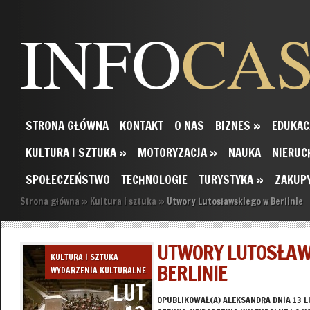
INFO
CA
STRONA GŁÓWNA
KONTAKT
O NAS
BIZNES
»
EDUKAC
KULTURA I SZTUKA
»
MOTORYZACJA
»
NAUKA
NIERUC
SPOŁECZEŃSTWO
TECHNOLOGIE
TURYSTYKA
»
ZAKUP
Strona główna
»
Kultura i sztuka
»
Utwory Lutosławskiego w Berlinie
UTWORY LUTOSŁAW
KULTURA I SZTUKA
BERLINIE
WYDARZENIA KULTURALNE
LUT
OPUBLIKOWAŁ(A)
ALEKSANDRA
DNIA 13 L