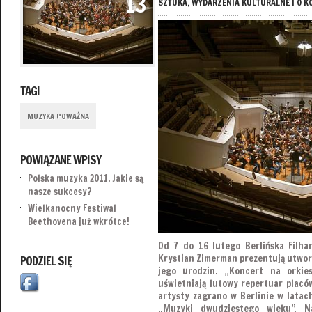
13
SZTUKA
,
WYDARZENIA KULTURALNE
|
0 K
TAGI
MUZYKA POWAŻNA
POWIĄZANE WPISY
Polska muzyka 2011. Jakie są
nasze sukcesy?
Wielkanocny Festiwal
Beethovena już wkrótce!
Od 7 do 16 lutego Berlińska Filha
Krystian Zimerman prezentują utwory
PODZIEL SIĘ
jego urodzin. „Koncert na orkies
uświetniają lutowy repertuar placó
artysty zagrano w Berlinie w latac
„Muzyki dwudziestego wieku”. Na 