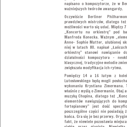
napisano o kompozytorze, że w Ber
ważniejszych twórców awangardy.
Oczywiście Berliner Philharmo
prawdziwych mistrzów, dlatego też 
możliwości warto się udać. Między 7
„Koncertu na orkiestrę” pod ba
Manfreda Konecka. Ważnym „elemen
Anne- Sophie Mutter, ulubionej skr
niej w latach 80. napisał „Łańcuch
orkiestrę” stanowi nawiązanie 
działalności kompozytora – neo
klasycznej, tradycyjne melodie zmien
zwiększała modyfikacja ich rytmu.
Pomiędzy 14 a 16 lutym z kolei
Lutosławskiego będą mogli posłuch
wykonaniu Krystiana Zimermana. T
właśnie z myślą o Zimermanie. Obaj a
muzyką Chopina, dlatego też „Konc
elementów nawiązujących do kompo
fortepianowy” jest dość specyf
poszczególne części nie posiadają
końca. Gra się je bez przerwy. Oryg
fakt, że niewiele pozostawia miejsc
siebie przez pianistę. Niewiel