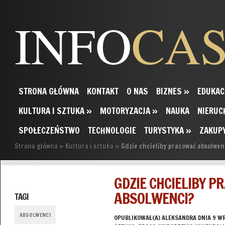
INFO
CA
STRONA GŁÓWNA
KONTAKT
O NAS
BIZNES
»
EDUKAC
KULTURA I SZTUKA
»
MOTORYZACJA
»
NAUKA
NIERUC
SPOŁECZEŃSTWO
TECHNOLOGIE
TURYSTYKA
»
ZAKUP
Strona główna
»
Kultura i sztuka
»
Gdzie chcieliby pracować absolwen
GDZIE CHCIELIBY 
ABSOLWENCI?
TAGI
ABSOLWENCI
OPUBLIKOWAŁ(A)
ALEKSANDRA
DNIA 9 WR