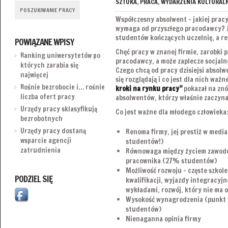
SZTUKA
,
PRACA
,
WYDARZENIA KULTURAL
POSZUKIWANIE PRACY
Współczesny absolwent – jakiej pracy
wymaga od przyszłego pracodawcy? J
studentów kończących uczelnię, a re
POWIĄZANE WPISY
Chęć pracy w znanej firmie, zarobki 
Ranking uniwersytetów po
pracodawcy, a może zaplecze socjaln
których zarabia się
Czego chcą od pracy dzisiejsi absol
najwięcej
się rozglądają i co jest dla nich wa
Rośnie bezrobocie i… rośnie
kroki na rynku pracy”
pokazał na znó
liczba ofert pracy
absolwentów, którzy właśnie zaczynaj
Urzędy pracy sklasyfikują
Co jest ważne dla młodego człowieka
bezrobotnych
Urzędy pracy dostaną
Renoma firmy, jej prestiż w medi
wsparcie agencji
studentów!)
zatrudnienia
Równowaga między życiem zawod
pracownika (27% studentów)
Możliwość rozwoju – częste szkol
PODZIEL SIĘ
kwalifikacji, wyjazdy integracyj
wykładami, rozwój, który nie ma 
Wysokość wynagrodzenia (punkt
studentów)
Nienaganna opinia firmy