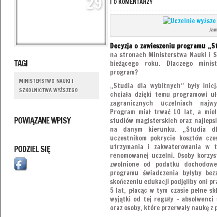
29
|
0 KOMENTARZY
Jam
Decyzja o zawieszeniu programu „S
na stronach Ministerstwa Nauki i 
TAGI
bieżącego roku. Dlaczego minis
program?
MINISTERSTWO NAUKI I
„Studia dla wybitnych” były inic
SZKOLNICTWA WYŻSZEGO
chciała dzięki temu programowi u
zagranicznych uczelniach najwy
Program miał trwać 10 lat, a miel
POWIĄZANE WPISY
studiów magisterskich oraz najlepsi
na danym kierunku. „Studia dl
uczestnikom pokrycie kosztów czes
utrzymania i zakwaterowania w t
PODZIEL SIĘ
renomowanej uczelni. Osoby korzyst
zwolnione od podatku dochodow
programu świadczenia byłyby be
skończeniu edukacji podjęliby oni p
5 lat, płacąc w tym czasie pełne sk
wyjątki od tej reguły – absolwenci
oraz osoby, które przerwały naukę z 