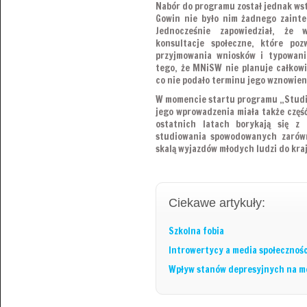
Nabór do programu został jednak wst
Gowin nie było nim żadnego zainte
Jednocześnie zapowiedział, że 
konsultacje społeczne, które poz
przyjmowania wniosków i typowani
tego, że MNiSW nie planuje całkowit
co nie podało terminu jego wznowien
W momencie startu programu „Studia
jego wprowadzenia miała także częś
ostatnich latach borykają się 
studiowania spowodowanych zarówn
skalą wyjazdów młodych ludzi do kraj
Ciekawe artykuły:
Szkolna fobia
Introwertycy a media społecznoś
Wpływ stanów depresyjnych na m