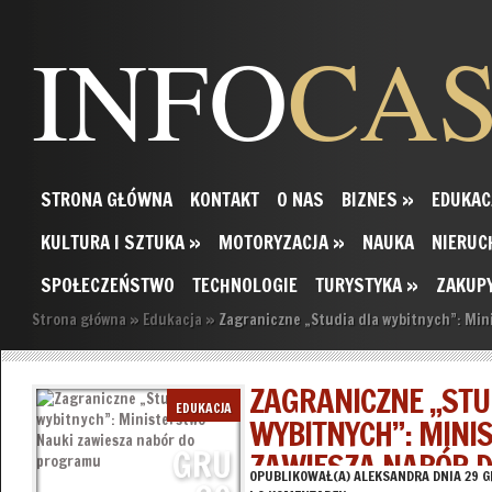
INFO
CA
STRONA GŁÓWNA
KONTAKT
O NAS
BIZNES
»
EDUKAC
KULTURA I SZTUKA
»
MOTORYZACJA
»
NAUKA
NIERUC
SPOŁECZEŃSTWO
TECHNOLOGIE
TURYSTYKA
»
ZAKUP
Strona główna
»
Edukacja
»
Zagraniczne „Studia dla wybitnych”: Min
ZAGRANICZNE „STU
EDUKACJA
WYBITNYCH”: MINI
GRU
ZAWIESZA NABÓR 
OPUBLIKOWAŁ(A)
ALEKSANDRA
DNIA 29 G