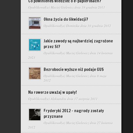
Co powinieneś wiedzieć o e-papierosach?
Opublikował(a)
Maciej Gielewicz
dnia 19 grudnia 2011
Okna życia do likwidacji?
Opublikował(a)
Dominika
dnia 10 grudnia 2012
Jakie zawody są najbardziej zagrożone
przez SI?
Opublikował(a)
Maciej Gielewicz
dnia 14 kwietnia
2023
Bezrobocie wyższe niż podaje GUS
Opublikował(a)
Maciej Gielewicz
dnia 8 maja
2012
Na rowerze uważaj w upały!
Opublikował(a)
Aleksandra
dnia 17 sierpnia 2011
Fryderyki 2012 – nagrody zostały
przyznane
Opublikował(a)
Maciej Gielewicz
dnia 27 kwietnia
2012