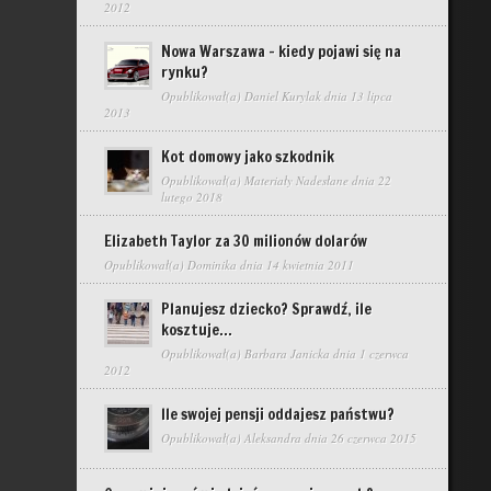
2012
Nowa Warszawa – kiedy pojawi się na
rynku?
Opublikował(a)
Daniel Kurylak
dnia 13 lipca
2013
Kot domowy jako szkodnik
Opublikował(a)
Materiały Nadesłane
dnia 22
lutego 2018
Elizabeth Taylor za 30 milionów dolarów
Opublikował(a)
Dominika
dnia 14 kwietnia 2011
Planujesz dziecko? Sprawdź, ile
kosztuje…
Opublikował(a)
Barbara Janicka
dnia 1 czerwca
2012
Ile swojej pensji oddajesz państwu?
Opublikował(a)
Aleksandra
dnia 26 czerwca 2015