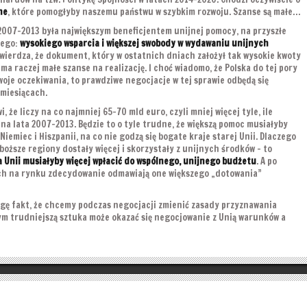
ne
, które pomogłyby naszemu państwu w szybkim rozwoju. Szanse są małe…
 2007-2013 była największym beneficjentem unijnej pomocy, na przyszłe
mego:
wysokiego wsparcia i większej swobody w wydawaniu unijnych
 twierdza, że dokument, który w ostatnich dniach założył tak wysokie kwoty
 ma raczej małe szanse na realizację. I choć wiadomo, że Polska do tej pory
woje oczekiwania, to prawdziwe negocjacje w tej sprawie odbędą się
 miesiącach.
i, że liczy na co najmniej 65-70 mld euro, czyli mniej więcej tyle, ile
na lata 2007-2013. Będzie to o tyle trudne, że większą pomoc musiałyby
iemiec i Hiszpanii, na co nie godzą się bogate kraje starej Unii. Dlaczego
boższe regiony dostały więcej i skorzystały z unijnych środków – to
 Unii musiałyby więcej wpłacić do wspólnego, unijnego budżetu
. A po
ach na rynku zdecydowanie odmawiają one większego „dotowania”
gę fakt, że chcemy podczas negocjacji zmienić zasady przyznawania
ym trudniejszą sztuka może okazać się negocjowanie z Unią warunków a