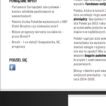
POWIĄZANE WPISY
wysokie
fundusze unij
Parlament Europejski zdecydował –
Polska, która w latach
koniec silników spalinowych w
lata oczekuje tego sa
samochodach
pieniędzy
. Specjaliści
Rośnie liczba Polaków wydalanych z UK?
dla Polski po 2013 roku
Efekt Brexitu czy niekoniecznie?
przedstawiła jedynie s
Niższe prognozy wzrostu na świecie –
dopiero w najbliższych
przez Brexit?
Polski rząd już dziś mów
Brexit – i co dalej? Gospodarka, UE,
dostaliśmy do wydania 
prognozy
dostać ubogie regiony N
nie ma to zgody? Aby u
właśnie
bogate państwa
PODZIEL SIĘ
kryzysie i zawirowani
pozostałych.
Biorąc również pod uwa
unijnych pieniędzy – t
lata 2014-2020.