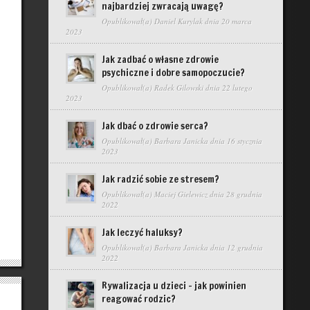
najbardziej zwracają uwagę?
Opublikował(a)
Daniel Kurylak
dnia 20 marca
2023
Jak zadbać o własne zdrowie
psychiczne i dobre samopoczucie?
Opublikował(a)
Radek Gilowski
dnia 22 lutego
2023
Jak dbać o zdrowie serca?
Opublikował(a)
Barbara Janicka
dnia 16 stycznia
2023
Jak radzić sobie ze stresem?
Opublikował(a)
Maciej Gielewicz
dnia 28 grudnia
2022
Jak leczyć haluksy?
Opublikował(a)
Barbara Janicka
dnia 12 grudnia
2022
Rywalizacja u dzieci – jak powinien
reagować rodzic?