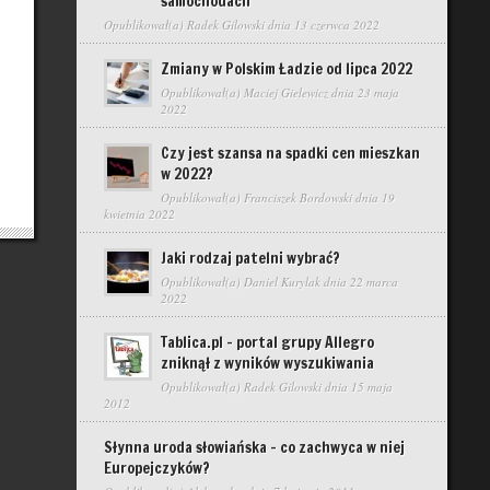
samochodach
Opublikował(a)
Radek Gilowski
dnia 13 czerwca 2022
Zmiany w Polskim Ładzie od lipca 2022
Opublikował(a)
Maciej Gielewicz
dnia 23 maja
2022
Czy jest szansa na spadki cen mieszkan
w 2022?
Opublikował(a)
Franciszek Bordowski
dnia 19
kwietnia 2022
Jaki rodzaj patelni wybrać?
Opublikował(a)
Daniel Kurylak
dnia 22 marca
2022
Tablica.pl – portal grupy Allegro
zniknął z wyników wyszukiwania
Opublikował(a)
Radek Gilowski
dnia 15 maja
2012
Słynna uroda słowiańska – co zachwyca w niej
Europejczyków?