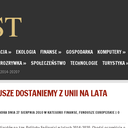
ST
CJA
»
EKOLOGIA
FINANSE
»
GOSPODARKA
KOMPUTERY
»
ROZRYWKA
»
SPOŁECZEŃSTWO
TECHNOLOGIE
TURYSTYKA
a 2014-2020?
USZE DOSTANIEMY Z UNII NA LATA
NDRA
DNIA 27 SIERPNIA 2010 W KATEGORII
FINANSE
,
FUNDUSZE EUROPEJSKIE
|
0
liardów na tzw. Politykę Spójności w latach 2014-2020. Chodzi oczywiście o