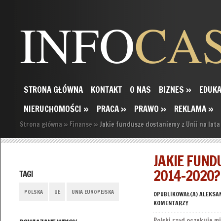
INFO
CA
STRONA GŁÓWNA
KONTAKT
O NAS
BIZNES
»
EDUKA
NIERUCHOMOŚCI
»
PRACA
»
PRAWO
»
REKLAMA
»
Strona główna
»
Finanse
»
Jakie fundusze dostaniemy z Unii na lat
JAKIE FUND
2014-2020?
TAGI
POLSKA
UE
UNIA EUROPEJSKA
OPUBLIKOWAŁ(A)
ALEKSA
KOMENTARZY
Polski rząd oczekuje mi