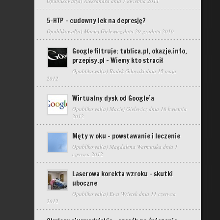
Opublikował(a)
Aleksandra
dnia 7 kwietnia 2011
5-HTP – cudowny lek na depresję?
Opublikował(a)
Maciej Gielewicz
dnia 29 grudnia 2010
Google filtruje: tablica.pl, okazje.info,
przepisy.pl – Wiemy kto stracił
Opublikował(a)
Radek Gilowski
dnia 15 maja
2012
Wirtualny dysk od Google’a
Opublikował(a)
Maciej Gielewicz
dnia 18 kwietnia
2012
Męty w oku – powstawanie i leczenie
Opublikował(a)
Magdalena Warminska
dnia 1
czerwca 2012
Laserowa korekta wzroku – skutki
uboczne
Opublikował(a)
Ewa Wzietek
dnia 11 czerwca
2012