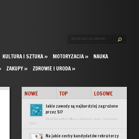
KULTURA I SZTUKA
»
MOTORYZACJA
»
NAUKA
»
ZAKUPY
»
ZDROWIE I URODA
»
NOWE
TOP
LOSOWE
Jakie zawody są najbardziej zagrożone
przez SI?
Opublikował(a)
Maciej Gielewicz
dnia 14 kwietnia
2023
Na jakie cechy kandydatów rekruterzy