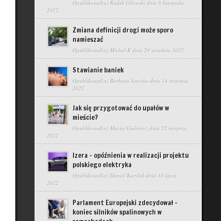
Opublikował(a)
Radek Gilowski
dnia 8 listopada
2022
Zmiana definicji drogi może sporo
namieszać
Opublikował(a)
Michal K
dnia 29 września 2022
Stawianie baniek
Opublikował(a)
Barbara Janicka
dnia 14 września
2022
Jak się przygotować do upałów w
mieście?
Opublikował(a)
Maciej Gielewicz
dnia 22 sierpnia
2022
Izera – opóźnienia w realizacji projektu
polskiego elektryka
Opublikował(a)
Daniel Kurylak
dnia 10 lipca
2022
Parlament Europejski zdecydował –
koniec silników spalinowych w