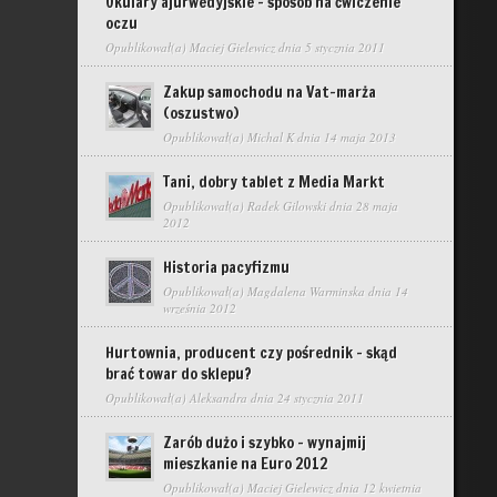
Okulary ajurwedyjskie – sposób na ćwiczenie
oczu
Opublikował(a)
Maciej Gielewicz
dnia 5 stycznia 2011
Zakup samochodu na Vat-marża
(oszustwo)
Opublikował(a)
Michal K
dnia 14 maja 2013
Tani, dobry tablet z Media Markt
Opublikował(a)
Radek Gilowski
dnia 28 maja
2012
Historia pacyfizmu
Opublikował(a)
Magdalena Warminska
dnia 14
września 2012
Hurtownia, producent czy pośrednik – skąd
brać towar do sklepu?
Opublikował(a)
Aleksandra
dnia 24 stycznia 2011
Zarób dużo i szybko – wynajmij
mieszkanie na Euro 2012
Opublikował(a)
Maciej Gielewicz
dnia 12 kwietnia