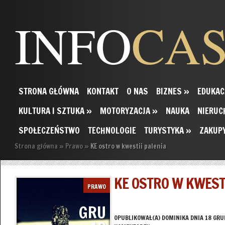
INFO
CA
STRONA GŁÓWNA
KONTAKT
O NAS
BIZNES
»
EDUKAC
KULTURA I SZTUKA
»
MOTORYZACJA
»
NAUKA
NIERUC
SPOŁECZEŃSTWO
TECHNOLOGIE
TURYSTYKA
»
ZAKUP
Strona główna
»
Prawo
»
KE ostro w kwestii palenia
KE OSTRO W KWEST
PRAWO
GRU
OPUBLIKOWAŁ(A)
DOMINIKA
DNIA 18 GRU