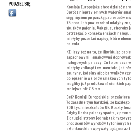
PODZIEL SIĘ
Komisja Europejska chce działać na w
Oprócz nieprzyjemnych walorów sma
sięgnięciem po paczkę papierosów mi
75 proc. ich powierzchni miałyby zna
skutków palenia. Rak płuc, choroby j
ostrzegać o konsekwencjach nałogu
miałyby pozostać napisy, które obecn
palenia.
KE liczy też na to, że likwidując pa
zapachowymi i smakowymi doprowadzi
nałogowych palaczy. Co to oznacza w
miałyby zniknąć tzw. mentole, jak ró
tauryny, kofeiny albo barwników czy
polepszenie walorów smakowych tyto
mogliby już produkować cienkich pap
mniejsza niż 7,5 mm.
Cel? Komisji Europejskiej przyświeca
To zasadne tym bardziej, że każdego 
700 tys. mieszkańców UE. Koszty lecz
Gdyby liczba palaczy spadła, z pewnoś
Z drugiej strony jednak tak rygorys
producentów wyrobów tytoniowych s
członkowskich wpływały będą coraz t