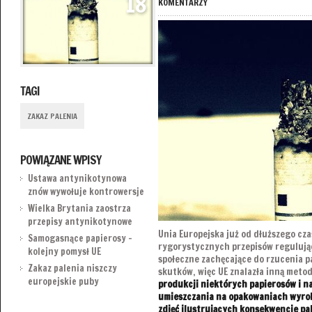
18
KOMENTARZY
TAGI
ZAKAZ PALENIA
POWIĄZANE WPISY
Ustawa antynikotynowa
znów wywołuje kontrowersje
Wielka Brytania zaostrza
przepisy antynikotynowe
Unia Europejska już od dłuższego c
Samogasnące papierosy –
rygorystycznych przepisów regulują
kolejny pomysł UE
społeczne zachęcające do rzucenia p
Zakaz palenia niszczy
skutków, więc UE znalazła inną meto
europejskie puby
produkcji niektórych papierosów i 
umieszczania na opakowaniach wyro
zdjęć ilustrujących konsekwencje pa