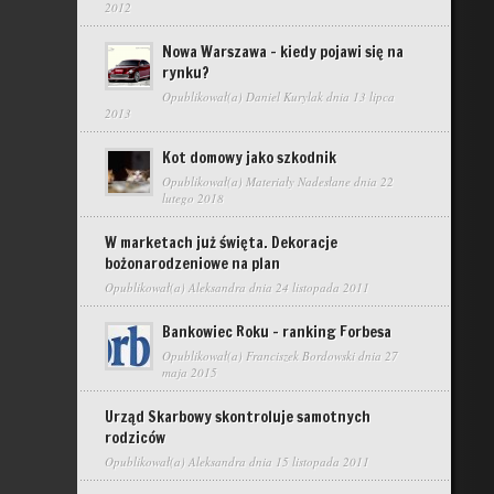
2012
Nowa Warszawa – kiedy pojawi się na
rynku?
Opublikował(a)
Daniel Kurylak
dnia 13 lipca
2013
Kot domowy jako szkodnik
Opublikował(a)
Materiały Nadesłane
dnia 22
lutego 2018
W marketach już święta. Dekoracje
bożonarodzeniowe na plan
Opublikował(a)
Aleksandra
dnia 24 listopada 2011
Bankowiec Roku – ranking Forbesa
Opublikował(a)
Franciszek Bordowski
dnia 27
maja 2015
Urząd Skarbowy skontroluje samotnych
rodziców
Opublikował(a)
Aleksandra
dnia 15 listopada 2011