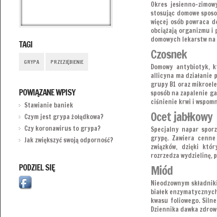
Okres jesienno-zimowy
stosując domowe sposo
więcej osób powraca d
obciążają organizmu i 
domowych lekarstw na 
TAGI
Czosnek
GRYPA
PRZEZIĘBIENIE
Domowy antybiotyk, k
allicyna ma działanie
grupy B1 oraz mikroele
POWIĄZANE WPISY
sposób na zapalenie ga
ciśnienie krwi i wspom
Stawianie baniek
Ocet jabłkowy
Czym jest grypa żołądkowa?
Czy koronawirus to grypa?
Specjalny napar sporz
grypę. Zawiera cenne
Jak zwiększyć swoją odporność?
związków, dzięki któ
rozrzedza wydzielinę, p
PODZIEL SIĘ
Miód
Nieodzownym składnikie
białek enzymatycznych,
kwasu foliowego. Silne
Dziennika dawka zdrowia