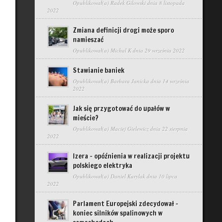
Opublikował(a)
Radek Gilowski
dnia 8 listopada
2022
Zmiana definicji drogi może sporo
namieszać
Opublikował(a)
Michal K
dnia 29 września 2022
Stawianie baniek
Opublikował(a)
Barbara Janicka
dnia 14 września
2022
Jak się przygotować do upałów w
mieście?
Opublikował(a)
Maciej Gielewicz
dnia 22 sierpnia
2022
Izera – opóźnienia w realizacji projektu
polskiego elektryka
Opublikował(a)
Daniel Kurylak
dnia 10 lipca
2022
Parlament Europejski zdecydował –
koniec silników spalinowych w