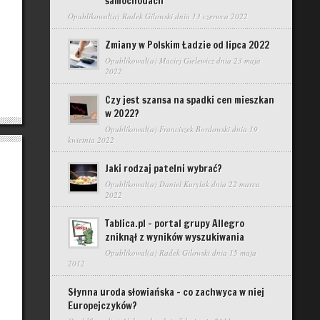
samochodach
Opublikował(a)
Radek Gilowski
dnia 13 czerwca 2022
Zmiany w Polskim Ładzie od lipca 2022
Opublikował(a)
Maciej Gielewicz
dnia 23 maja
2022
Czy jest szansa na spadki cen mieszkan
w 2022?
Opublikował(a)
Franciszek Bordowski
dnia 19
kwietnia 2022
Jaki rodzaj patelni wybrać?
Opublikował(a)
Daniel Kurylak
dnia 22 marca
2022
Tablica.pl – portal grupy Allegro
zniknął z wyników wyszukiwania
Opublikował(a)
Radek Gilowski
dnia 15 maja
2012
Słynna uroda słowiańska – co zachwyca w niej
Europejczyków?