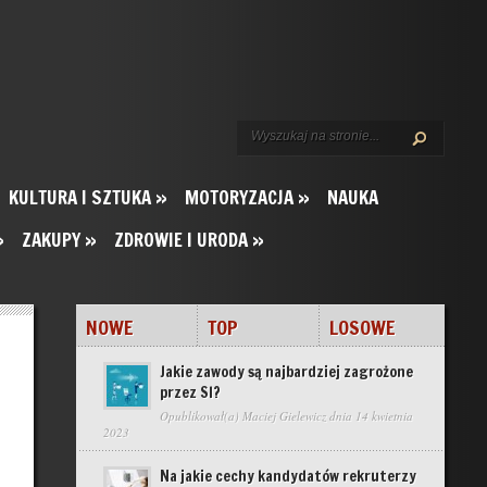
KULTURA I SZTUKA
»
MOTORYZACJA
»
NAUKA
»
ZAKUPY
»
ZDROWIE I URODA
»
NOWE
TOP
LOSOWE
Jakie zawody są najbardziej zagrożone
przez SI?
Opublikował(a)
Maciej Gielewicz
dnia 14 kwietnia
2023
Na jakie cechy kandydatów rekruterzy