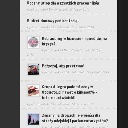
Roczny urlop dla wszystkich pracowników
Opublikował(a)
Dominika
dnia 28 lutego 2011
Budżet domowy pod kontrolą!
Opublikował(a)
Aleksandra
dnia 21 grudnia 2010
Rebranding w biznesie – remedium na
kryzys?
Opublikował(a)
Daniel Kurylak
dnia 24 lipca
2013
Pożyczaj, aby przetrwać
Opublikował(a)
Aleksandra
dnia 19 kwietnia 2013
Grupa Allegro podnosi ceny w
Otomoto.pl nawet o kilkaset% –
internauci wściekli
Opublikował(a)
Aleksandra
dnia 14 czerwca 2015
Zmiany na drogach: złe wieści dla
straży miejskiej i parlamentarzystów?
Opublikował(a)
Aleksandra
dnia 29 czerwca 2015