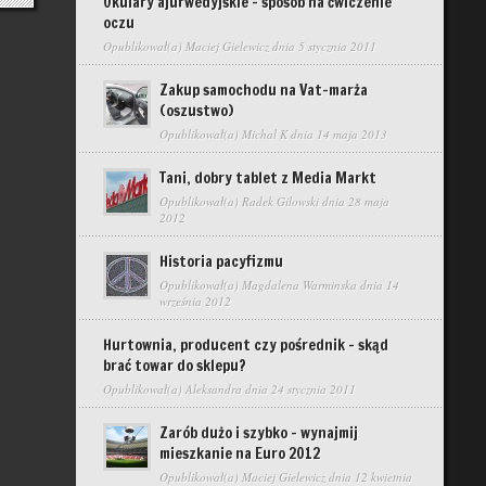
Okulary ajurwedyjskie – sposób na ćwiczenie
oczu
Opublikował(a)
Maciej Gielewicz
dnia 5 stycznia 2011
Zakup samochodu na Vat-marża
(oszustwo)
Opublikował(a)
Michal K
dnia 14 maja 2013
Tani, dobry tablet z Media Markt
Opublikował(a)
Radek Gilowski
dnia 28 maja
2012
Historia pacyfizmu
Opublikował(a)
Magdalena Warminska
dnia 14
września 2012
Hurtownia, producent czy pośrednik – skąd
brać towar do sklepu?
Opublikował(a)
Aleksandra
dnia 24 stycznia 2011
Zarób dużo i szybko – wynajmij
mieszkanie na Euro 2012
Opublikował(a)
Maciej Gielewicz
dnia 12 kwietnia