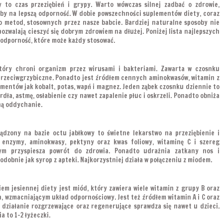
 to czas przeziębień i grypy. Warto wówczas silnej zadbać o zdrowie,
by na lepszą odporność. W dobie powszechności suplementów diety, coraz
o metod, stosownych przez nasze babcie. Bardziej naturalne sposoby nie
pozwalają cieszyć się dobrym zdrowiem na dłużej. Poniżej lista najlepszych
odporność, które może każdy stosować.
tóry chroni organizm przez wirusami i bakteriami. Zawarta w czosnku
 przeciwgrzybiczne. Ponadto jest źródłem cennych aminokwasów, witamin z
mentów jak kobalt, potas, wapń i magnez. Jeden ząbek czosnku dziennie to
rdła, astmę, osłabienie czy nawet zapalenie płuc i oskrzeli. Ponadto obniża
ną oddychanie.
ądzony na bazie octu jabłkowy to świetne lekarstwo na przeziębienie i
 enzymy, aminokwasy, pektyny oraz kwas foliowy, witaminę C i szereg
rym przyspiesza powrót do zdrowia. Ponadto udrażnia zatkany nos i
odobnie jak syrop z apteki. Najkorzystniej działa w połączeniu z miodem.
m jesiennej diety jest miód, który zawiera wiele witamin z grupy B oraz
 wzmacniającym układ odpornościowy. Jest też źródłem witamin A i C oraz
 działanie rozgrzewające oraz regenerujące sprawdza się nawet u dzieci.
 to 1-2 łyżeczki.