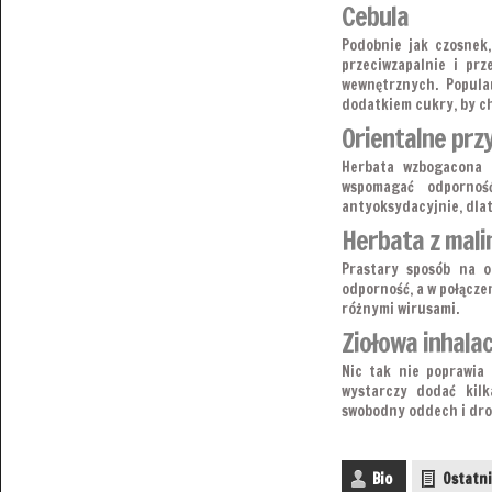
Cebula
Podobnie jak czosnek, 
przeciwzapalnie i pr
wewnętrznych. Popula
dodatkiem cukry, by ch
Orientalne prz
Herbata wzbogacona 
wspomagać odporność
antyoksydacyjnie, dlat
Herbata z mali
Prastary sposób na o
odporność, a w połącze
różnymi wirusami.
Ziołowa inhalac
Nic tak nie poprawia 
wystarczy dodać kilk
swobodny oddech i droż
Bio
Ostatni