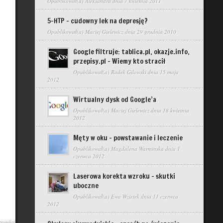
Opublikował(a)
Aleksandra
dnia 7 kwietnia 2011
5-HTP – cudowny lek na depresję?
Opublikował(a)
Maciej Gielewicz
dnia 29 grudnia 2010
Google filtruje: tablica.pl, okazje.info,
przepisy.pl – Wiemy kto stracił
Opublikował(a)
Radek Gilowski
dnia 15 maja
2012
Wirtualny dysk od Google’a
Opublikował(a)
Maciej Gielewicz
dnia 18 kwietnia
2012
Męty w oku – powstawanie i leczenie
Opublikował(a)
Magdalena Warminska
dnia 1
czerwca 2012
Laserowa korekta wzroku – skutki
uboczne
Opublikował(a)
Ewa Wzietek
dnia 11 czerwca
2012