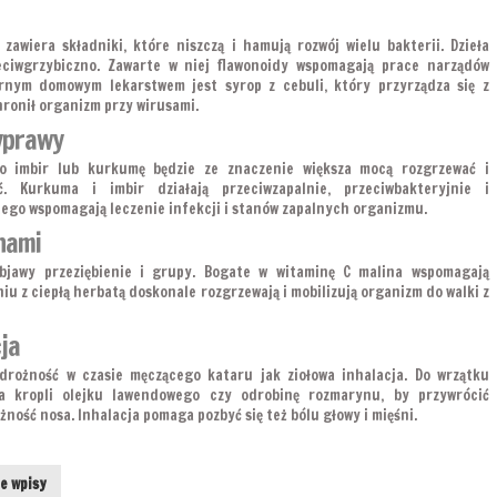
zawiera składniki, które niszczą i hamują rozwój wielu bakterii. Dzieła
zeciwgrzybiczno. Zawarte w niej flawonoidy wspomagają prace narządów
rnym domowym lekarstwem jest syrop z cebuli, który przyrządza się z
ronił organizm przy wirusami.
yprawy
o imbir lub kurkumę będzie ze znaczenie większa mocą rozgrzewać i
. Kurkuma i imbir działają przeciwzapalnie, przeciwbakteryjnie i
ego wspomagają leczenie infekcji i stanów zapalnych organizmu.
nami
bjawy przeziębienie i grupy. Bogate w witaminę C malina wspomagają
niu z ciepłą herbatą doskonale rozgrzewają i mobilizują organizm do walki z
ja
drożność w czasie męczącego kataru jak ziołowa inhalacja. Do wrzątku
a kropli olejku lawendowego czy odrobinę rozmarynu, by przywrócić
ność nosa. Inhalacja pomaga pozbyć się też bólu głowy i mięśni.
e wpisy