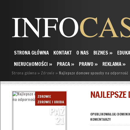
INFO
CA
STRONA GŁÓWNA
KONTAKT
O NAS
BIZNES
»
EDUKA
NIERUCHOMOŚCI
»
PRACA
»
PRAWO
»
REKLAMA
»
Strona główna
»
Zdrowie
»
Najlepsze domowe sposoby na odporność
NAJLEPSZE
ZDROWIE
ZDROWIE I URODA
PAŹ
OPUBLIKOWAŁ(A)
DOMINI
21
KOMENTARZY