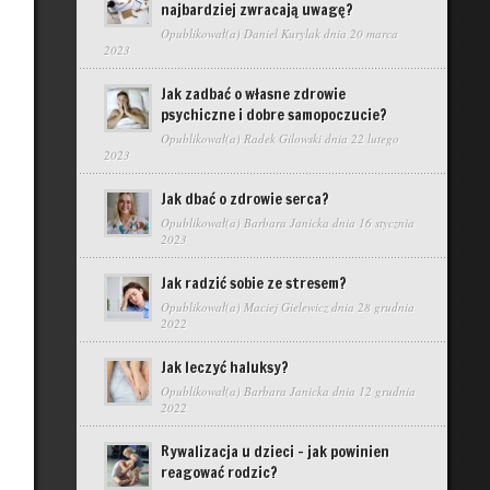
najbardziej zwracają uwagę?
Opublikował(a)
Daniel Kurylak
dnia 20 marca
2023
Jak zadbać o własne zdrowie
psychiczne i dobre samopoczucie?
Opublikował(a)
Radek Gilowski
dnia 22 lutego
2023
Jak dbać o zdrowie serca?
Opublikował(a)
Barbara Janicka
dnia 16 stycznia
2023
Jak radzić sobie ze stresem?
Opublikował(a)
Maciej Gielewicz
dnia 28 grudnia
2022
Jak leczyć haluksy?
Opublikował(a)
Barbara Janicka
dnia 12 grudnia
2022
Rywalizacja u dzieci – jak powinien
reagować rodzic?