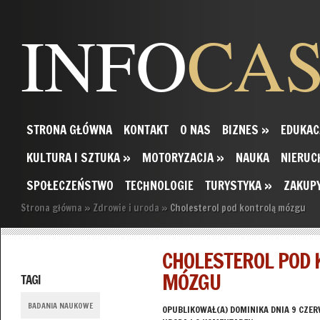
INFO
CA
STRONA GŁÓWNA
KONTAKT
O NAS
BIZNES
»
EDUKAC
KULTURA I SZTUKA
»
MOTORYZACJA
»
NAUKA
NIERUC
SPOŁECZEŃSTWO
TECHNOLOGIE
TURYSTYKA
»
ZAKUP
Strona główna
»
Zdrowie i uroda
»
Cholesterol pod kontrolą mózgu
CHOLESTEROL POD
MÓZGU
TAGI
BADANIA NAUKOWE
OPUBLIKOWAŁ(A)
DOMINIKA
DNIA 9 CZER