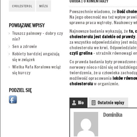
URODA
|
0 KOMENTARZY
CHOLESTEROL
MÓZG
Powszechnie wiadomo, że
ilość chole
Na jego obecność ma też wpływ prawi
sprawna praca wątroby. Naukowcy wła
POWIĄZANE WPISY
Najnowsze badania wykazują, że
to, 
Tłuszcz palmowy – dobry czy
cholesterolu jest dalekie od prawdy
nie?
za wszystko odpowiedzialny jest móz
Sen a zdrowie
cholesterolu we krwi. Odpowiedzialny
czyli grelina
– strażnik równowagi e
Kobiety bardziej angażują
się w związek
Co prawda badania były prowadzone 
Wielka Rafa Koralowa wciąż
nerwowy nieco różni się od ludzkiego
twierdzenia, że u człowieka zachodz
się kurczy
możliwość opracowania
leków równow
cholesterolu
w organizmie.
PODZIEL SIĘ
Bio
Ostatnie wpisy
Dominika