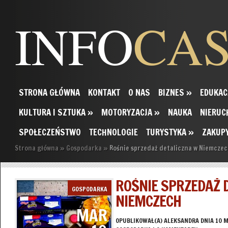
INFO
CA
STRONA GŁÓWNA
KONTAKT
O NAS
BIZNES
»
EDUKAC
KULTURA I SZTUKA
»
MOTORYZACJA
»
NAUKA
NIERUC
SPOŁECZEŃSTWO
TECHNOLOGIE
TURYSTYKA
»
ZAKUP
Strona główna
»
Gospodarka
»
Rośnie sprzedaż detaliczna w Niemcze
ROŚNIE SPRZEDAŻ 
GOSPODARKA
NIEMCZECH
MAR
OPUBLIKOWAŁ(A)
ALEKSANDRA
DNIA 10 M