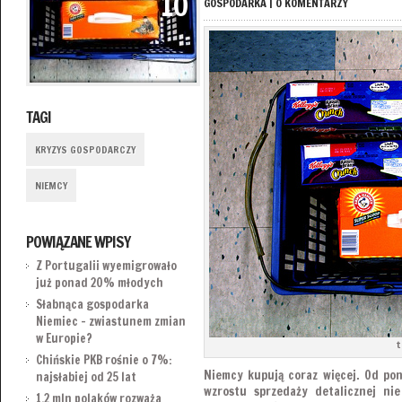
10
GOSPODARKA
|
0 KOMENTARZY
TAGI
KRYZYS GOSPODARCZY
NIEMCY
POWIĄZANE WPISY
Z Portugalii wyemigrowało
już ponad 20% młodych
Słabnąca gospodarka
Niemiec – zwiastunem zmian
w Europie?
t
Chińskie PKB rośnie o 7%:
Niemcy kupują coraz więcej. Od pon
najsłabiej od 25 lat
wzrostu sprzedaży detalicznej nie
1,2 mln polaków rozważa