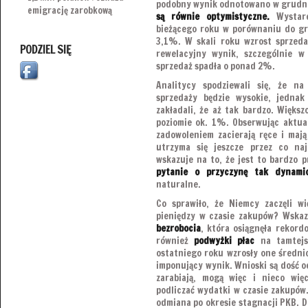
podobny wynik odnotowano w grudni
emigrację zarobkową
są równie optymistyczne.
Wystarc
bieżącego roku w porównaniu do gr
3,1%. W skali roku wzrost sprzeda
PODZIEL SIĘ
rewelacyjny wynik, szczególnie w
sprzedaż spadła o ponad 2%.
Analitycy spodziewali się, że 
sprzedaży będzie wysokie, jednak
zakładali, że aż tak bardzo. Większ
poziomie ok. 1%. Obserwując aktua
zadowoleniem zacierają ręce i mają
utrzyma się jeszcze przez co naj
wskazuje na to, że jest to bardzo 
pytanie o przyczynę tak dynami
naturalne.
Co sprawiło, że Niemcy zaczęli w
pieniędzy w czasie zakupów? Wskaz
bezrobocia
, która osiągnęła rekord
również
podwyżki płac
na tamtejs
ostatniego roku wzrosły one średni
imponujący wynik. Wnioski są dość o
zarabiają, mogą więc i nieco wię
podliczać wydatki w czasie zakupów.
odmiana po okresie stagnacji PKB. D