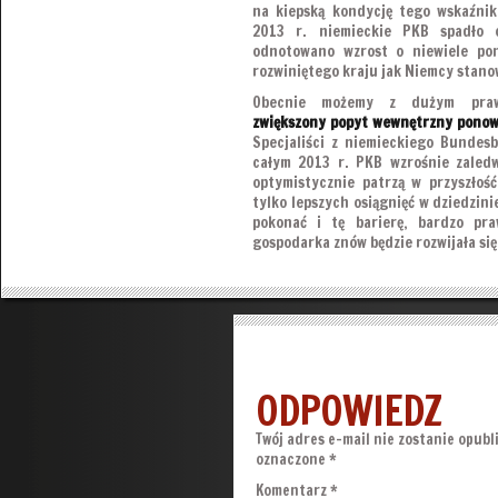
na kiepską kondycję tego wskaźnik
2013 r. niemieckie PKB spadło
odnotowano wzrost o niewiele p
rozwiniętego kraju jak Niemcy stano
Obecnie możemy z dużym prawd
zwiększony popyt wewnętrzny ponow
Specjaliści z niemieckiego Bundesb
całym 2013 r. PKB wzrośnie zaledw
optymistycznie patrzą w przyszłość
tylko lepszych osiągnięć w dziedzini
pokonać i tę barierę, bardzo pra
gospodarka znów będzie rozwijała się
ODPOWIEDZ
Twój adres e-mail nie zostanie opubl
oznaczone
*
Komentarz
*