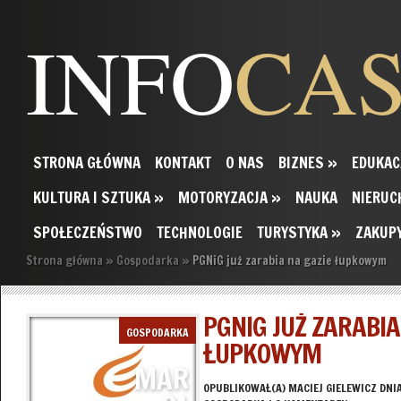
INFO
CA
STRONA GŁÓWNA
KONTAKT
O NAS
BIZNES
»
EDUKAC
KULTURA I SZTUKA
»
MOTORYZACJA
»
NAUKA
NIERUC
SPOŁECZEŃSTWO
TECHNOLOGIE
TURYSTYKA
»
ZAKUP
Strona główna
»
Gospodarka
»
PGNiG już zarabia na gazie łupkowym
PGNIG JUŻ ZARABIA
GOSPODARKA
ŁUPKOWYM
MAR
OPUBLIKOWAŁ(A)
MACIEJ GIELEWICZ
DNIA