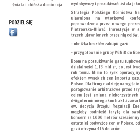
wydobywczy i poszukiwań ustala jako
świata i chińska dominacja
Strategia Polskiego Górnictwa Na
ujawniona na wtorkowej konfe
PODZIEL SIĘ
poprowadzona przez nowego preze
Piotrowska-Oliwa). Inwestycje w 
trzech ujawnionych przez nią celów. 
– obniżka kosztów zakupu gazu
– przygotowanie grupy PGNiG do libe
Boom na poszukiwanie gazu łupkoweg
działalności 1,13 mld zł, co jest k
rok temu. Mimo to zysk operacyjny
efektem wysokich cen importu gazu
Polsce. Dla firmy nadzieję na wyjście 
postępowanie arbitrażowe przed tr
celem jest zmiana niekorzystnych
długoterminowego kontraktu zawarte
ew. decyzja Urzędu Regulacji Ene
mogłoby podnieść taryfę dla swoi
koncern za 1000 metrów sześciennyc
ostatniej podwyżce cen w Polsce, od
gazu otrzyma 415 dolarów.