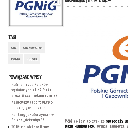
21
GOSPODARKA
|
0 KOMENTARZY
TAGI
GAZ
GAZ ŁUPKOWY
PGNIG
POLSKA
POWIĄZANE WPISY
Rośnie liczba Polaków
wydalanych z UK? Efekt
Brexitu czy niekoniecznie?
Najnowszy raport OECD o
polskiej gospodarce
Ranking jakości życia – w
Polsce „dobrobyt”?
Póki co jest to zysk ze
sprzedaży u
gazu łupkowego
. Grupa zamierza 
2015: największe firmy