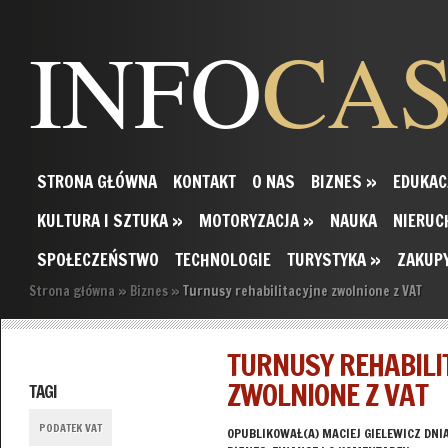
INFO
CA
STRONA GŁÓWNA
KONTAKT
O NAS
BIZNES
»
EDUKAC
KULTURA I SZTUKA
»
MOTORYZACJA
»
NAUKA
NIERUC
SPOŁECZEŃSTWO
TECHNOLOGIE
TURYSTYKA
»
ZAKUP
Strona główna
»
Biznes
»
Turnusy rehabilitacyjne zwolnione z VAT
TURNUSY REHABILI
ZWOLNIONE Z VAT
TAGI
PODATEK VAT
OPUBLIKOWAŁ(A)
MACIEJ GIELEWICZ
DNIA