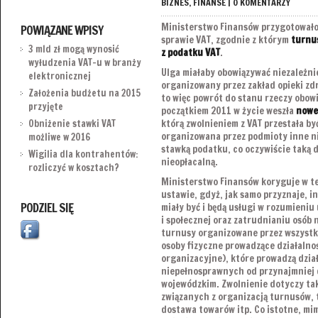
BIZNES
,
FINANSE
|
0 KOMENTARZY
Ministerstwo Finansów przygotowało
POWIĄZANE WPISY
sprawie VAT, zgodnie z którym
turnus
3 mld zł mogą wynosić
z podatku VAT
.
wyłudzenia VAT-u w branży
Ulga miałaby obowiązywać niezależni
elektronicznej
organizowany przez zakład opieki zd
Założenia budżetu na 2015
to więc powrót do stanu rzeczy obow
przyjęte
początkiem 2011 w życie weszła
nowe
którą zwolnieniem z VAT przestała być
Obniżenie stawki VAT
organizowana przez podmioty inne ni
możliwe w 2016
stawką podatku, co oczywiście taką d
Wigilia dla kontrahentów:
nieopłacalną.
rozliczyć w kosztach?
Ministerstwo Finansów koryguje w te
ustawie, gdyż, jak samo przyznaje, i
PODZIEL SIĘ
miały być i będą usługi w rozumieniu
i społecznej oraz zatrudnianiu osób
turnusy organizowane przez wszystk
osoby fizyczne prowadzące działalnoś
organizacyjne), które prowadzą dział
niepełnosprawnych od przynajmniej dw
wojewódzkim. Zwolnienie dotyczy t
związanych z organizacją turnusów, t
dostawa towarów itp. Co istotne, mi