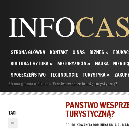
INFO
CA
STRONA GŁÓWNA
KONTAKT
O NAS
BIZNES
»
EDUKAC
KULTURA I SZTUKA
»
MOTORYZACJA
»
NAUKA
NIERUC
SPOŁECZEŃSTWO
TECHNOLOGIE
TURYSTYKA
»
ZAKUP
Strona główna
»
Biznes
»
Państwo wesprze branżę turystyczną?
PAŃSTWO WESPRZE
TURYSTYCZNĄ?
TAGI
UE
OPUBLIKOWAŁ(A)
DOMINIKA
DNIA 21 MAJ