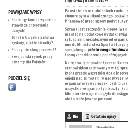
TURYSTYKA
|
0 KOMENTARZY
Po ostatnich utrudnieniach ruchu l
POWIĄZANE WPISY
chmurę pyłu wulkanicznego, pojawiło
Roaming: koniec wysokich
finansować przedłużony podyt turys
stawek za przesyłanie
Sprawa jest szczególnie kłopotliwa d
danych!
nie stać na dodatkowe wydatki związ
10 lat w UE: jakie państwa
sytuacjami, niezależnymi od organiza
zyskały, a jakie straciły?
one do Ministerstwa Sportu i Turyst
specjalnego,
państwowego funduszu
Polacy nie chcą pracować?
formą zabezbieczenia podróżujących 
Szwajcarski rynek pracy
otwarty dla Polaków
Na tę chwilę odpowiedź rzecznika re
stanowiskiem zajmowanym w tej spraw
która przede wszystkim dba o inter
PODZIEL SIĘ
opieki nad turystami w nadzwyczajn
organizatorzy wycieczek, czyli biura
wszystkie związane z tym koszty. Zap
Ministerstwo będzie dążyło do osiągn
ale to może jeszcze potrwać.
Bio
Ostatnie wpisy
Dominika