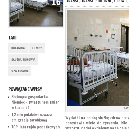
16
FINANSE
,
FINANSE PUBLICZNE
,
ZDROWIE
,
TAGI
HOLANDIA
NIEMCY
SŁUŻBA ZDROWIA
SZWAJCARIA
POWIĄZANE WPISY
Słabnąca gospodarka
Niemiec – zwiastunem zmian
w Europie?
Fot
1,2 mln polaków rozważa
Wydatki na polską służbę zdrowia sta
emigrację zarobkową
pozostawia wiele do życzenia. Nie
TOP lista rajów podatkowych
wzrostu, nadal wydajemy na te cele 