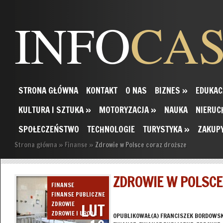
INFO
CA
STRONA GŁÓWNA
KONTAKT
O NAS
BIZNES
»
EDUKAC
KULTURA I SZTUKA
»
MOTORYZACJA
»
NAUKA
NIERUC
SPOŁECZEŃSTWO
TECHNOLOGIE
TURYSTYKA
»
ZAKUP
Strona główna
»
Finanse
»
Zdrowie w Polsce coraz droższe
ZDROWIE W POLSCE
FINANSE
FINANSE PUBLICZNE
LUT
ZDROWIE
ZDROWIE I URODA
OPUBLIKOWAŁ(A)
FRANCISZEK BORDOWSK