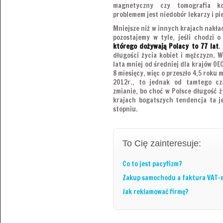
magnetyczny czy tomografia ko
problemem jest niedobór lekarzy i pi
Mniejsze niż w innych krajach nakład
pozostajemy w tyle, jeśli chodzi o
którego dożywają Polacy to 77 lat
.
długości życia kobiet i mężczyzn. Wś
lata mniej od średniej dla krajów OE
8 miesięcy, więc o przeszło 4,5 roku 
2012r., to jednak od tamtego cza
zmianie, bo choć w Polsce długość ż
krajach bogatszych tendencja ta j
stopniu.
To Cię zainteresuje:
Co to jest pacyfizm?
Zakup samochodu a faktura VAT-
Jak reklamować firmę?