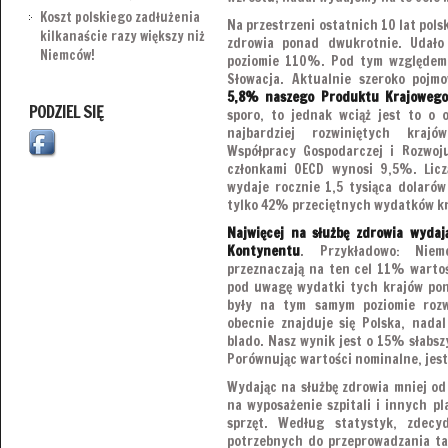
Koszt polskiego zadłużenia
Na przestrzeni ostatnich 10 lat pols
kilkanaście razy większy niż
zdrowia ponad dwukrotnie. Udał
Niemców!
poziomie 110%. Pod tym względem w
Słowacja. Aktualnie szeroko poj
5,8% naszego Produktu Krajowego
PODZIEL SIĘ
sporo, to jednak wciąż jest to o
najbardziej rozwiniętych kraj
Współpracy Gospodarczej i Rozwoj
członkami OECD wynosi 9,5%. Licz
wydaje rocznie 1,5 tysiąca dolarów
tylko 42% przeciętnych wydatków k
Najwięcej na służbę zdrowia wydaj
Kontynentu
. Przykładowo: Niem
przeznaczają na ten cel 11% wartoś
pod uwagę wydatki tych krajów pon
były na tym samym poziomie roz
obecnie znajduje się Polska, nada
blado. Nasz wynik jest o 15% słabsz
Porównując wartości nominalne, jest
Wydając na służbę zdrowia mniej od
na wyposażenie szpitali i innych 
sprzęt. Według statystyk, zdec
potrzebnych do przeprowadzania ta