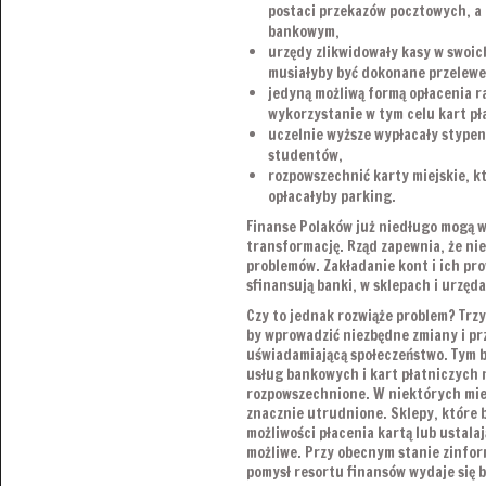
postaci przekazów pocztowych, a 
bankowym,
urzędy zlikwidowały kasy w swoic
musiałyby być dokonane przelewem
jedyną możliwą formą opłacenia r
wykorzystanie w tym celu kart pł
uczelnie wyższe wypłacały stype
studentów,
rozpowszechnić karty miejskie, kt
opłacałyby parking.
Finanse Polaków już niedługo mogą w
transformację. Rząd zapewnia, że nie
problemów. Zakładanie kont i ich pr
sfinansują banki, w sklepach i urzęda
Czy to jednak rozwiąże problem? Trzy 
by wprowadzić niezbędne zmiany i p
uświadamiającą społeczeństwo. Tym ba
usług bankowych i kart płatniczych n
rozpowszechnione. W niektórych miej
znacznie utrudnione. Sklepy, które bo
możliwości płacenia kartą lub ustalaj
możliwe. Przy obecnym stanie zinfo
pomysł resortu finansów wydaje się 