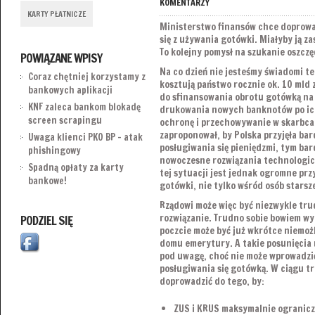
KOMENTARZY
KARTY PŁATNICZE
Ministerstwo finansów chce doprowad
się z używania gotówki. Miałyby ją za
To kolejny pomysł na szukanie oszczę
POWIĄZANE WPISY
Na co dzień nie jesteśmy świadomi t
Coraz chętniej korzystamy z
kosztują państwo rocznie ok. 10 mld 
bankowych aplikacji
do sfinansowania obrotu gotówką na
KNF zaleca bankom blokadę
drukowania nowych banknotów po ic
screen scrapingu
ochronę i przechowywanie w skarbcac
zaproponował, by Polska przyjęła ba
Uwaga klienci PKO BP – atak
posługiwania się pieniędzmi, tym bard
phishingowy
nowoczesne rozwiązania technologi
Spadną opłaty za karty
tej sytuacji jest jednak ogromne pr
bankowe!
gotówki, nie tylko wśród osób starsz
Rządowi może więc być niezwykle tr
rozwiązanie. Trudno sobie bowiem wy
PODZIEL SIĘ
poczcie może być już wkrótce niemożl
domu emerytury. A takie posunięcia 
pod uwagę, choć nie może wprowadzi
posługiwania się gotówką. W ciągu tr
doprowadzić do tego, by:
ZUS i KRUS maksymalnie ogranicz