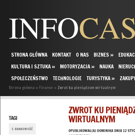
INFO
CA
STRONA GŁÓWNA
KONTAKT
O NAS
BIZNES
»
EDUKAC
KULTURA I SZTUKA
»
MOTORYZACJA
»
NAUKA
NIERUC
SPOŁECZEŃSTWO
TECHNOLOGIE
TURYSTYKA
»
ZAKUP
Strona główna
»
Finanse
»
Zwrot ku pieniądzom wirtualnym
ZWROT KU PIENIĄ
WIRTUALNYM
TAGI
E-BANKOWOŚĆ
OPUBLIKOWAŁ(A)
DOMINIKA
DNIA 12 STY