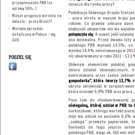
przyspieszenie PKB (za
oznacza dla rynku pracy?
sprawą 500+ )
Publikacje Głównego Urzędu Statyst
Niższe prognozy wzrostu na
– szara strefa w naszym kraju pow
świecie – przez Brexit?
rokiem. Co prawda zebrane dane 
Wzrosła sprzedaż
większość ekspertów nie ma wątpliw
polepszyła się
. A nawet jeśli udałoby
detaliczna w Polsce – wg
ona minimalna. Przed dwoma laty u
GUS
polskiego PKB wynosił 14,5%, co
wyniku 14,0% odnotowanego w 2012 r
niż obserwowany w roku 2011 – 12,1
PODZIEL SIĘ
Głównym elementem polskiej gosp
zbioru działań ekonomicznych, 
kontrolowane przez żadne jednost
gospodarka”, która tworzy 13,7% 
ukryta aktywność w zarejestrowan
która stanowi 9,8% PKB oraz praca 
Poza tym do nieobserwowanej g
nielegalną, której udział w PKB to
narkotykami, którego wartość szacuj
daje mu udział na poziomie 0,6% 
„zasługa” przemytu papierosów, kt
Dochodzi do tego jeszcze sute
polskiego PKB, dając ok. 665 mln zło