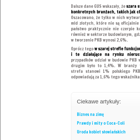
Dalsze dane GUS wskazały, że
szara s
konkretnych branżach, takich jak c
Oszacowano, że tylko w nich wytwarz
mld złotych, które nie są oficjalnie
państwo praktycznie nie czerpie ko
również w sektorze budowlanym, gdzi
w tworzenie PKB wynosi 2,6%.
Oprócz tego
w szarej strefie funkcjo
i te działające na rynku nieruc
przypadków udział w budowie PKB w
drugim było to 1,4%. W branży tr
strefa stanowi 1% polskiego PKB,
odpowiadają za 1,6% tego wskaźnika
Ciekawe artykuły:
Biznes na zimę
Prawdy i mity o Coca-Coli
Uroda kobiet słowiańskich