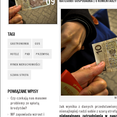
09
KATEGORII
GOSPODARKA
|
0 KOMENTARZY
TAGI
GASTRONOMIA
GUS
HOTELE
PKB
PRZEMYSŁ
RYNEK NIERUCHOMOŚCI
SZARA STREFA
POWIĄZANE WPISY
M
Czy czekają nas masowe
problemy ze spłatą
Jak wynika z danych przedstawion
kredytów?
nienajlepiej radzi sobie z szarą stref
MF zapowiada wzrost i
nielegalnego zatrudnienia w nasz