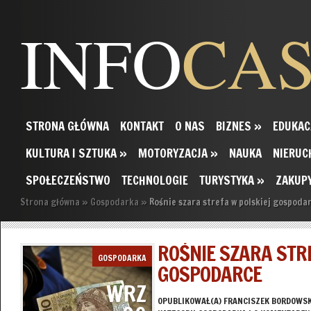
INFO
CA
STRONA GŁÓWNA
KONTAKT
O NAS
BIZNES
»
EDUKAC
KULTURA I SZTUKA
»
MOTORYZACJA
»
NAUKA
NIERUC
SPOŁECZEŃSTWO
TECHNOLOGIE
TURYSTYKA
»
ZAKUP
Strona główna
»
Gospodarka
»
Rośnie szara strefa w polskiej gospoda
ROŚNIE SZARA STR
GOSPODARKA
GOSPODARCE
WRZ
OPUBLIKOWAŁ(A)
FRANCISZEK BORDOWSK